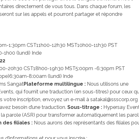
aires directement de vous tous. Dans chaque forum, les
seront sur les appels et pourront partager et répondre
0pm-1:30pm CST
11h00-12h30 MST
10h00-11h30 PST
0-1h00 (lundi) Inde
22
00-20h30 CST
18h00-19h30 MST
5:00pm -6:30pm PST
ope)
6:30am-8:00am (lundi) Inde
ums Sangat
Plateforme multilingue :
Nous utilisons une
ents, qui fournit une traduction (en sous-titres) pour ceux qu
ès votre inscription, envoyez un e-mail à
satakal@ssscorp.org
 avez besoin d’une traduction.
Sous-titrage :
Hypersay Even
e la parole (ASR) pour transformer automatiquement les paro
des filiales :
Nous aurons des représentants des filiales po
s d’informations et pour vous inscrire :