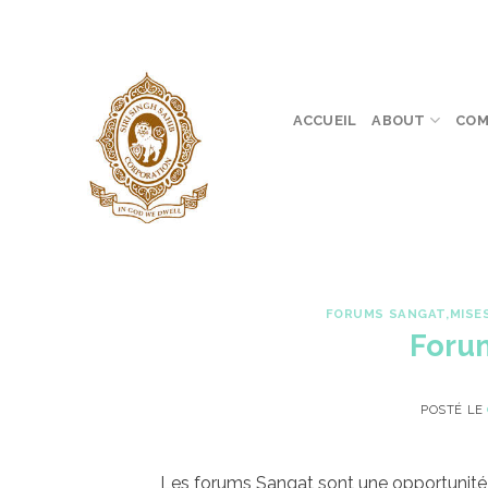
Skip
to
content
ACCUEIL
ABOUT
COM
FORUMS SANGAT
,
MISE
Foru
POSTÉ LE
Les forums Sangat sont une opportunité 