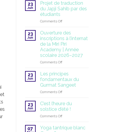
à
Projet de traduction
23
l’ONU
Jun
du Japji Sahib par des
:
étudiants
une
on
Comments Off
mission
Projet
mondiale
de
qui
Ouverture des
23
traduction
se
Jun
inscriptions à l’internat
du
poursuit
de la Miri Piri
Japji
Academy | Année
Sahib
scolaire 2026–2027
par
des
on
Comments Off
étudiants
Ouverture
des
Les principes
23
inscriptions
Jun
fondamentaux du
à
Gurmat Sangeet
i
l’internat
on
Comments Off
de
et
Les
la
ts
principes
Miri
C’est l’heure du
23
fondamentaux
Piri
Jun
solstice d’été !
les
du
Academy
on
ur
Comments Off
Gurmat
|
C’est
Sangeet
Année
l’heure
Yoga tantrique blanc
scolaire
07
du
2026–