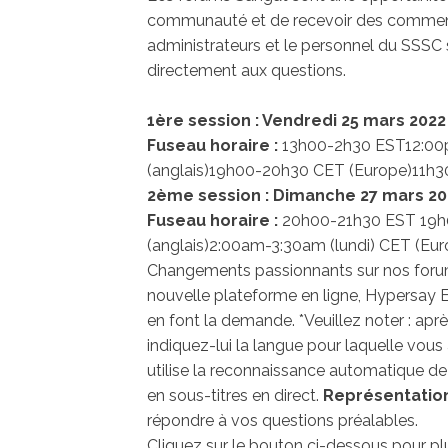
communauté et de recevoir des comment
administrateurs et le personnel du SSSC 
directement aux questions.
1ère session : Vendredi 25 mars 2022
Fuseau horaire :
13h00-2h30 EST
12:0
(anglais)
19h00-20h30 CET (Europe)
11h3
2ème session : Dimanche 27 mars 20
Fuseau horaire :
20h00-21h30 EST
19h
(anglais)
2:00am-3:30am (lundi) CET (Eur
Changements passionnants sur nos for
nouvelle plateforme en ligne, Hypersay Ev
en font la demande. *Veuillez noter : apr
indiquez-lui la langue pour laquelle vous
utilise la reconnaissance automatique d
en sous-titres en direct.
Représentation 
répondre à vos questions préalables.
Cliquez sur le bouton ci-dessous pour plu