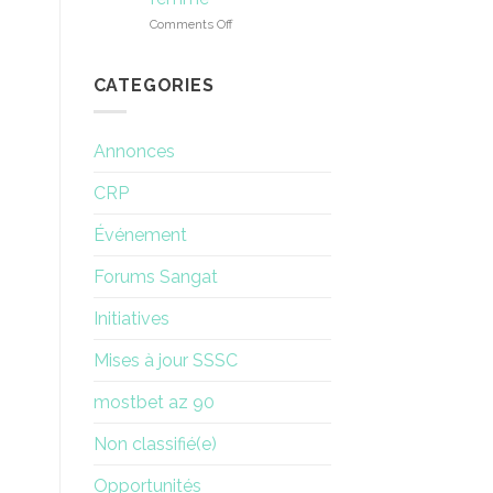
de
on
Comments Off
son
L’expérience
conseil
de
d’administration
renouveau
CATEGORIES
d’une
femme
Annonces
CRP
Événement
Forums Sangat
Initiatives
Mises à jour SSSC
mostbet az 90
Non classifié(e)
Opportunités