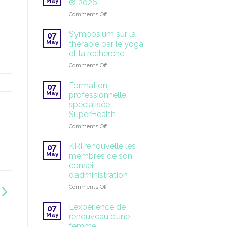
May
® 2026
solstice
2027
on
Comments Off
d’été
Yoga
!
tantrique
Symposium sur la
07
blanc
May
thérapie par le yoga
®
et la recherche
2026
on
Comments Off
Symposium
sur
Formation
07
la
May
professionnelle
thérapie
spécialisée
par
SuperHealth
le
yoga
on
Comments Off
et
Formation
la
professionnelle
KRI renouvelle les
07
recherche
spécialisée
May
membres de son
SuperHealth
conseil
d’administration
on
Comments Off
KRI
renouvelle
L’expérience de
07
les
May
renouveau d’une
membres
femme