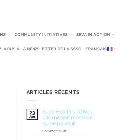
ONS
COMMUNITY INITIATIVES
SEVA IN ACTION
Z-VOUS À LA NEWSLETTER DE LA SSSC
FRANÇAIS
ARTICLES RÉCENTS
SuperHealth à l’ONU :
23
Jun
une mission mondiale
qui se poursuit
on
Comments Off
SuperHealth