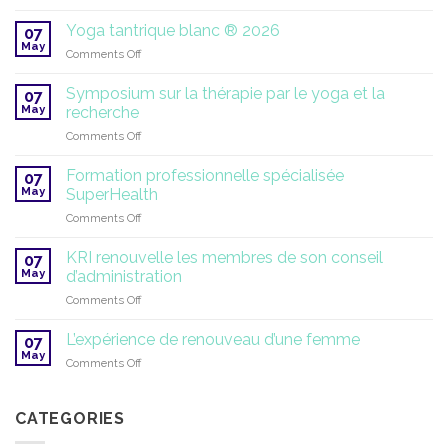
C’est
Gurmat
Piri
l’heure
Yoga tantrique blanc ® 2026
Sangeet
07
Academy
du
May
|
on
Comments Off
solstice
Année
Yoga
d’été
scolaire
tantrique
Symposium sur la thérapie par le yoga et la
!
07
2026–
blanc
May
recherche
2027
®
on
Comments Off
2026
Symposium
sur
Formation professionnelle spécialisée
07
la
May
SuperHealth
thérapie
on
Comments Off
par
Formation
le
professionnelle
yoga
KRI renouvelle les membres de son conseil
07
spécialisée
et
May
d’administration
SuperHealth
la
on
Comments Off
recherche
KRI
renouvelle
L’expérience de renouveau d’une femme
07
les
May
on
Comments Off
membres
L’expérience
de
de
son
renouveau
CATEGORIES
conseil
d’une
d’administration
femme