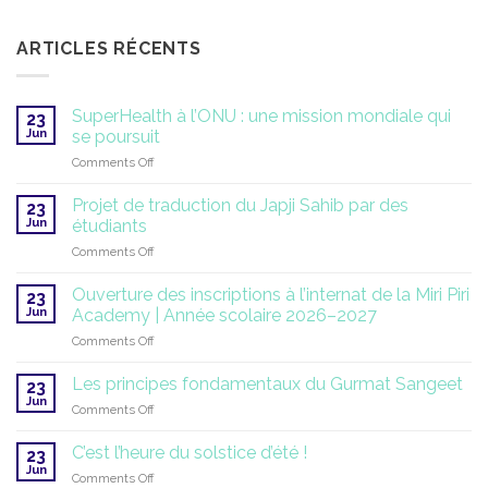
ARTICLES RÉCENTS
SuperHealth à l’ONU : une mission mondiale qui
23
Jun
se poursuit
on
Comments Off
SuperHealth
à
Projet de traduction du Japji Sahib par des
23
l’ONU
Jun
étudiants
:
on
Comments Off
une
Projet
mission
de
mondiale
Ouverture des inscriptions à l’internat de la Miri Piri
23
traduction
qui
Jun
Academy | Année scolaire 2026–2027
du
se
on
Comments Off
Japji
poursuit
Ouverture
Sahib
des
par
Les principes fondamentaux du Gurmat Sangeet
23
inscriptions
des
Jun
on
Comments Off
à
étudiants
Les
l’internat
principes
C’est l’heure du solstice d’été !
de
23
fondamentaux
Jun
la
on
Comments Off
du
Miri