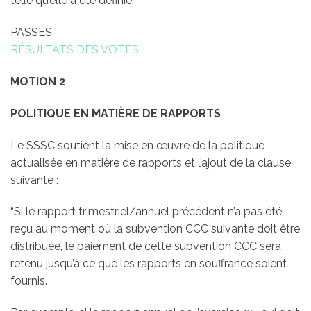
telle qu’elle a été définie.
PASSES
RÉSULTATS DES VOTES
MOTION 2
POLITIQUE EN MATIÈRE DE RAPPORTS
Le SSSC soutient la mise en œuvre de la politique
actualisée en matière de rapports et l’ajout de la clause
suivante :
“Si le rapport trimestriel/annuel précédent n’a pas été
reçu au moment où la subvention CCC suivante doit être
distribuée, le paiement de cette subvention CCC sera
retenu jusqu’à ce que les rapports en souffrance soient
fournis.