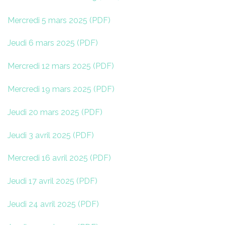
Mercredi 5 mars 2025
Jeudi 6 mars 2025
Mercredi 12 mars 2025
Mercredi 19 mars 2025
Jeudi 20 mars 2025
Jeudi 3 avril 2025
Mercredi 16 avril 2025
Jeudi 17 avril 2025
Jeudi 24 avril 2025