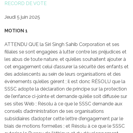
RECORD DE VOTE
Jeudi 5 juin 2025
MOTION 1
ATTENDU QUE la Siri Singh Sahib Corporation et ses
filiales se sont engagées à lutter contre les préjudices et
les abus de toute nature, et qu’elles souhaitent ajouter à
cet engagement celui d’assurer la sécurité des enfants et
des adolescents au sein de leurs organisations et des
événements qu’elles gèrent ; il est donc RÉSOLU que la
SSSC adopte la déclaration de principe sur la protection
de l’enfance ci-jointe et demande qu’elle soit diffusée sur
ses sites Web ; Résolu à ce que le SSSC demande aux
conseils d’administration de ses organisations
subsidiaires d’adopter cette lettre d’engagement par le
biais de motions formelles ; et Résolu à ce que le SSSC