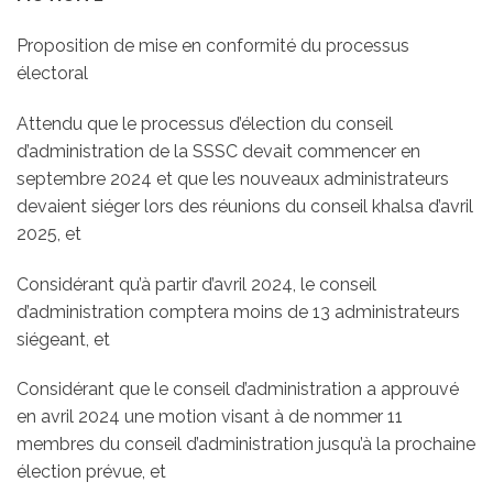
Proposition de mise en conformité du processus
électoral
Attendu que le processus d’élection du conseil
d’administration de la SSSC devait commencer en
septembre 2024 et que les nouveaux administrateurs
devaient siéger lors des réunions du conseil khalsa d’avril
2025, et
Considérant qu’à partir d’avril 2024, le conseil
d’administration comptera moins de 13 administrateurs
siégeant, et
Considérant que le conseil d’administration a approuvé
en avril 2024 une motion visant à
de nommer 11
membres du conseil d’administration jusqu’à la prochaine
élection prévue, et