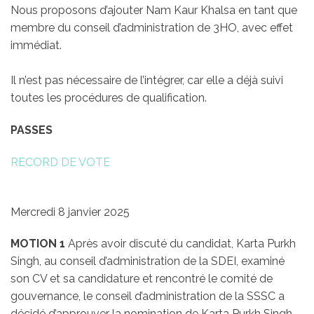
Nous proposons d’ajouter Nam Kaur Khalsa en tant que
membre du conseil d’administration de 3HO, avec effet
immédiat.
Il n’est pas nécessaire de l’intégrer, car elle a déjà suivi
toutes les procédures de qualification.
PASSES
RECORD DE VOTE
Mercredi 8 janvier 2025
MOTION 1
Après avoir discuté du candidat, Karta Purkh
Singh, au conseil d’administration de la SDEI, examiné
son CV et sa candidature et rencontré le comité de
gouvernance, le conseil d’administration de la SSSC a
décidé d’approuver la nomination de Karta Purkh Singh