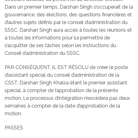
Dans un premier temps, Darshan Singh s’occuperait de la
gouvernance, des élections, des questions financières et
d’autres sujets définis par le conseil d’administration du
SSSC. Darshan Singh aura accès à toutes les réunions et
à toutes les informations pour lui permettre de
s’acquitter de ses tâches selon les instructions du
Conseil d’administration du SSSC.
PAR CONSÉQUENT, IL EST RÉSOLU de créer le poste
d’assistant spécial du conseil d’administration de la
CSST, Darshan Singh Khalsa étant le premier assistant
spécial, à compter de l’approbation de la présente
motion. Le processus d’intégration n’excédera pas deux
semaines à compter de la date d’approbation de la
motion.
PASSES