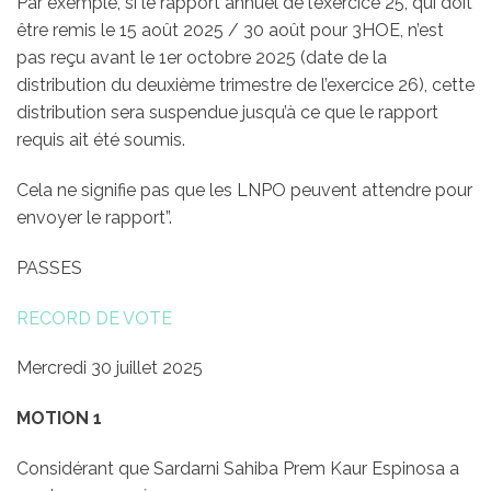
Par exemple, si le rapport annuel de l’exercice 25, qui doit
être remis le 15 août 2025 / 30 août pour 3HOE, n’est
pas reçu avant le 1er octobre 2025 (date de la
distribution du deuxième trimestre de l’exercice 26), cette
distribution sera suspendue jusqu’à ce que le rapport
requis ait été soumis.
Cela ne signifie pas que les LNPO peuvent attendre pour
envoyer le rapport”.
PASSES
RECORD DE VOTE
Mercredi 30 juillet 2025
MOTION 1
Considérant que Sardarni Sahiba Prem Kaur Espinosa a