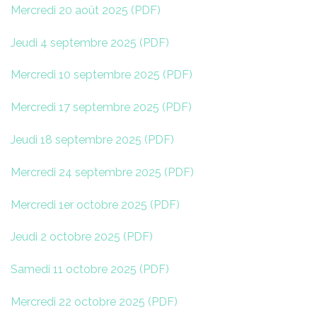
Mercredi 20 août 2025
Jeudi 4 septembre 2025
Mercredi 10 septembre 2025
Mercredi 17 septembre 2025
Jeudi 18 septembre 2025
Mercredi 24 septembre 2025
Mercredi 1er octobre 2025
Jeudi 2 octobre 2025
Samedi 11 octobre 2025
Mercredi 22 octobre 2025