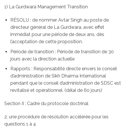
1) La Gurdwara Management Transition
RÉSOLU : de nommer Avtar Singh au poste de
directeur général de La Gurdwara, avec effet
immédiat pour une période de deux ans, dès
l’acceptation de cette proposition.
Période de transition : Période de transition de 30
jours avec la direction actuelle
Rapports : Responsabilité directe envers le conseil
d’administration de Sikh Dharma International
pendant que le conseil d’administration de SDSC est
revitalisé et opérationnel. (délai de 60 jours)
Section II : Cadre du protocole doctrinal
2. une procédure de résolution accélérée pour les
questions 1 à 4