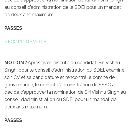
au conseil d’administration de la SDEI pour un mandat
de deux ans maximum.
PASSES
RECORD DE VOTE
MOTION 2
Après avoir discuté du candidat, Siri Vishnu
Singh, pour le conseil d’administration du SDEI, examiné
son CV et sa candidature et rencontré le comité de
gouvernance, le conseil d’administration du SSSC a
décidé d’approuver la nomination de Siri Vishnu Singh au
conseil d’administration du SDEI pour un mandat de
deux ans maximum.
PASSES