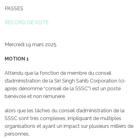
PASSES
RECORD DE VOTE
Mercredi 19 mars 2025
MOTION 1
Attendu que la fonction de membre du conseil
d’administration de la Siri Singh Sahib Corporation (ci-
après dénommé “conseil de la SSSC”) est un poste
bénévole et non rémunéré
alors que les tâches du conseil d’administration de la
SSSC sont très complexes, impliquant de multiples
organisations et ayant un impact sur plusieurs milliers de
personnes,