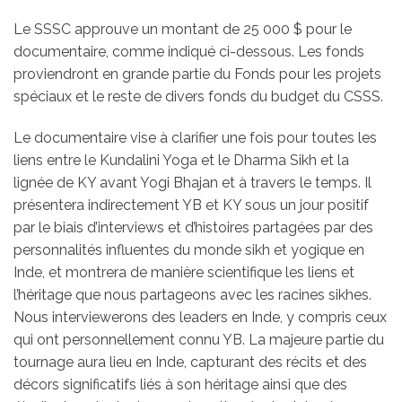
Le SSSC approuve un montant de 25 000 $ pour le
documentaire, comme indiqué ci-dessous. Les fonds
proviendront en grande partie du Fonds pour les projets
spéciaux et le reste de divers fonds du budget du CSSS.
Le documentaire vise à clarifier une fois pour toutes les
liens entre le Kundalini Yoga et le Dharma Sikh et la
lignée de KY avant Yogi Bhajan et à travers le temps. Il
présentera indirectement YB et KY sous un jour positif
par le biais d’interviews et d’histoires partagées par des
personnalités influentes du monde sikh et yogique en
Inde, et montrera de manière scientifique les liens et
l’héritage que nous partageons avec les racines sikhes.
Nous interviewerons des leaders en Inde, y compris ceux
qui ont personnellement connu YB. La majeure partie du
tournage aura lieu en Inde, capturant des récits et des
décors significatifs liés à son héritage ainsi que des