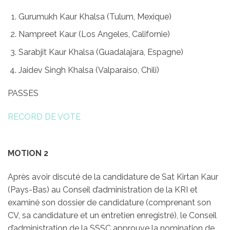
Gurumukh Kaur Khalsa (Tulum, Mexique)
Nampreet Kaur (Los Angeles, Californie)
Sarabjit Kaur Khalsa (Guadalajara, Espagne)
Jaidev Singh Khalsa (Valparaiso, Chili)
PASSES
RECORD DE VOTE
MOTION 2
Après avoir discuté de la candidature de Sat Kirtan Kaur
(Pays-Bas) au Conseil d’administration de la KRI et
examiné son dossier de candidature (comprenant son
CV, sa candidature et un entretien enregistré), le Conseil
d’administration de la SSSC approuve la nomination de