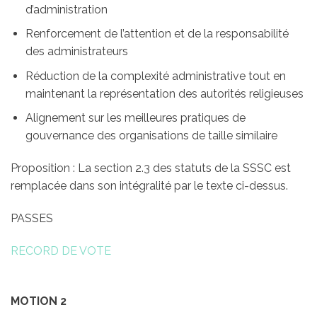
d’administration
Renforcement de l’attention et de la responsabilité
des administrateurs
Réduction de la complexité administrative tout en
maintenant la représentation des autorités religieuses
Alignement sur les meilleures pratiques de
gouvernance des organisations de taille similaire
Proposition : La section 2.3 des statuts de la SSSC est
remplacée dans son intégralité par le texte ci-dessus.
PASSES
RECORD DE VOTE
MOTION 2