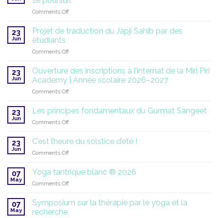
se poursuit
on
Comments Off
SuperHealth
à
Projet de traduction du Japji Sahib par des
23
l’ONU
Jun
étudiants
:
on
Comments Off
une
Projet
mission
de
mondiale
Ouverture des inscriptions à l’internat de la Miri Piri
23
traduction
qui
Jun
Academy | Année scolaire 2026–2027
du
se
on
Comments Off
Japji
poursuit
Ouverture
Sahib
des
par
Les principes fondamentaux du Gurmat Sangeet
23
inscriptions
des
Jun
on
Comments Off
à
étudiants
Les
l’internat
principes
C’est l’heure du solstice d’été !
de
23
fondamentaux
Jun
la
on
Comments Off
du
Miri
C’est
Gurmat
Piri
l’heure
Yoga tantrique blanc ® 2026
Sangeet
07
Academy
du
May
|
on
Comments Off
solstice
Année
Yoga
d’été
scolaire
tantrique
Symposium sur la thérapie par le yoga et la
!
07
2026–
blanc
May
recherche
2027
®