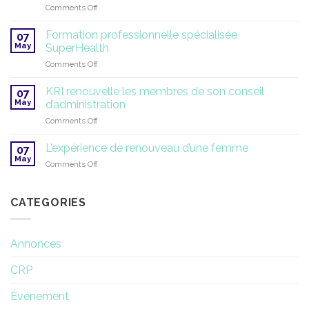
on
Comments Off
2026
Symposium
sur
Formation professionnelle spécialisée
07
la
May
SuperHealth
thérapie
on
Comments Off
par
Formation
le
professionnelle
yoga
KRI renouvelle les membres de son conseil
07
spécialisée
et
May
d’administration
SuperHealth
la
on
Comments Off
recherche
KRI
renouvelle
L’expérience de renouveau d’une femme
07
les
May
on
Comments Off
membres
L’expérience
de
de
son
renouveau
CATEGORIES
conseil
d’une
d’administration
femme
Annonces
CRP
Événement