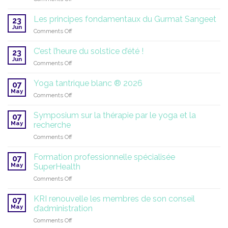
Japji
poursuit
Ouverture
Sahib
des
par
Les principes fondamentaux du Gurmat Sangeet
23
inscriptions
des
Jun
on
Comments Off
à
étudiants
Les
l’internat
principes
C’est l’heure du solstice d’été !
de
23
fondamentaux
Jun
la
on
Comments Off
du
Miri
C’est
Gurmat
Piri
l’heure
Yoga tantrique blanc ® 2026
Sangeet
07
Academy
du
May
|
on
Comments Off
solstice
Année
Yoga
d’été
scolaire
tantrique
Symposium sur la thérapie par le yoga et la
!
07
2026–
blanc
May
recherche
2027
®
on
Comments Off
2026
Symposium
sur
Formation professionnelle spécialisée
07
la
May
SuperHealth
thérapie
on
Comments Off
par
Formation
le
professionnelle
yoga
KRI renouvelle les membres de son conseil
07
spécialisée
et
May
d’administration
SuperHealth
la
on
Comments Off
recherche