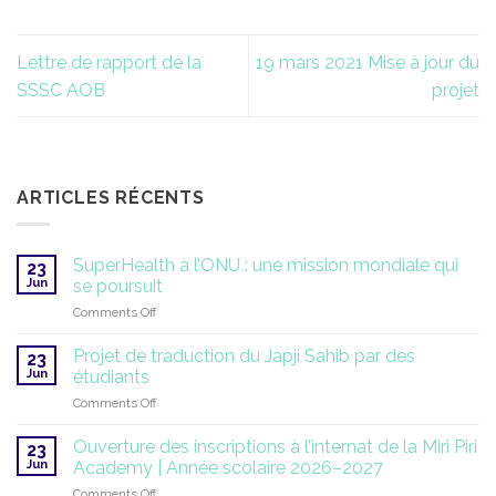
Lettre de rapport de la
19 mars 2021 Mise à jour du
SSSC AOB
projet
ARTICLES RÉCENTS
SuperHealth à l’ONU : une mission mondiale qui
23
Jun
se poursuit
on
Comments Off
SuperHealth
à
Projet de traduction du Japji Sahib par des
23
l’ONU
Jun
étudiants
:
on
Comments Off
une
Projet
mission
de
mondiale
Ouverture des inscriptions à l’internat de la Miri Piri
23
traduction
qui
Jun
Academy | Année scolaire 2026–2027
du
se
on
Comments Off