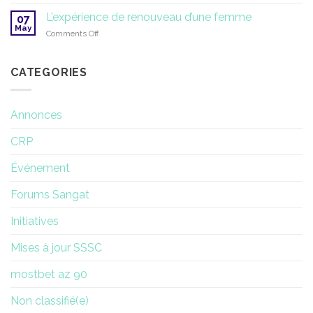
KRI
renouvelle
L’expérience de renouveau d’une femme
07
les
May
on
Comments Off
membres
L’expérience
de
de
son
renouveau
CATEGORIES
conseil
d’une
d’administration
femme
Annonces
CRP
Événement
Forums Sangat
Initiatives
Mises à jour SSSC
mostbet az 90
Non classifié(e)