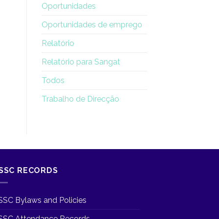
Oportunidades
Oportunidades de emprego
Relatório
Relatório para Sangat
Todos
Trabalho de Direcção
SSC RECORDS
SSC Bylaws and Policies
SSC Attendance Records