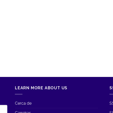
LEARN MORE ABOUT US
S
Cerca de
S
Carreiras
S