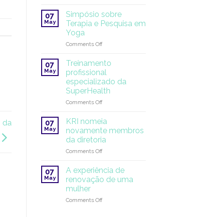
White
de
Tantric
verão!
Simpósio sobre
07
Yoga
May
Terapia e Pesquisa em
®
Yoga
2026
on
Comments Off
Simpósio
sobre
Treinamento
07
Terapia
May
profissional
e
especializado da
Pesquisa
SuperHealth
em
Yoga
on
Comments Off
Treinamento
profissional
KRI nomeia
07
o da
especializado
May
novamente membros
da
da diretoria
SuperHealth
on
Comments Off
KRI
nomeia
A experiência de
07
novamente
May
renovação de uma
membros
mulher
da
on
Comments Off
diretoria
A
experiência