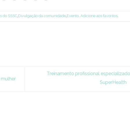
es do SSSC
,
Divulgação da comunidade
,
Evento
.
Adicione aos favoritos
.
Treinamento profissional especializad
 mulher
SuperHealth