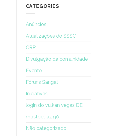
de
CATEGORIES
renovação
de
uma
Anúncios
mulher
Atualizações do SSSC
CRP
Divulgação da comunidade
Evento
Fóruns Sangat
Iniciativas
login do vulkan vegas DE
mostbet az 90
Não categorizado