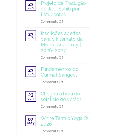
na
Projeto de Tradução
23
ONU:
Jun
do Japji Sahib por
uma
Estudantes
missão
on
Comments Off
global
Projeto
continua
de
Inscrições abertas
23
Tradução
Jun
para o internato da
do
Miri Piri Academy |
Japji
2026–2027
Sahib
por
on
Comments Off
Estudantes
Inscrições
abertas
Fundamentos do
23
para
Jun
Gurmat Sangeet
o
on
Comments Off
internato
Fundamentos
da
do
Miri
Chegou a hora do
23
Gurmat
Piri
Jun
solstício de verão!
Sangeet
Academy
on
Comments Off
|
Chegou
2026–
a
White Tantric Yoga ®
2027
07
hora
May
2026
do
on
Comments Off
solstício