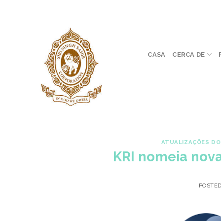
Skip
to
content
CASA
CERCA DE
ATUALIZAÇÕES DO
KRI nomeia nov
POSTE