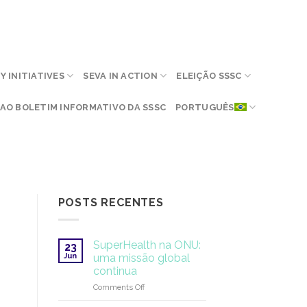
 INITIATIVES
SEVA IN ACTION
ELEIÇÃO SSSC
AO BOLETIM INFORMATIVO DA SSSC
PORTUGUÊS
POSTS RECENTES
SuperHealth na ONU:
23
Jun
uma missão global
continua
on
Comments Off
SuperHealth