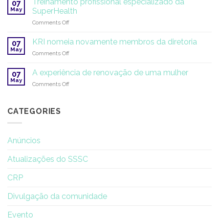
Treinamento profissional especializado da
07
Terapia
May
SuperHealth
e
on
Comments Off
Pesquisa
Treinamento
em
profissional
Yoga
KRI nomeia novamente membros da diretoria
07
especializado
May
on
Comments Off
da
KRI
SuperHealth
nomeia
A experiência de renovação de uma mulher
07
novamente
May
on
Comments Off
membros
A
da
experiência
diretoria
de
CATEGORIES
renovação
de
uma
Anúncios
mulher
Atualizações do SSSC
CRP
Divulgação da comunidade
Evento