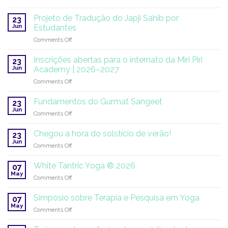
SuperHealth
na
Projeto de Tradução do Japji Sahib por
23
ONU:
Jun
Estudantes
uma
on
Comments Off
missão
Projeto
global
de
continua
Inscrições abertas para o internato da Miri Piri
23
Tradução
Jun
Academy | 2026–2027
do
on
Comments Off
Japji
Inscrições
Sahib
abertas
por
Fundamentos do Gurmat Sangeet
23
para
Estudantes
Jun
on
Comments Off
o
Fundamentos
internato
do
Chegou a hora do solstício de verão!
da
23
Gurmat
Jun
Miri
on
Comments Off
Sangeet
Piri
Chegou
Academy
a
White Tantric Yoga ® 2026
07
|
hora
May
2026–
on
Comments Off
do
2027
White
solstício
Tantric
Simpósio sobre Terapia e Pesquisa em Yoga
de
07
Yoga
May
verão!
on
Comments Off
®
Simpósio
2026
sobre