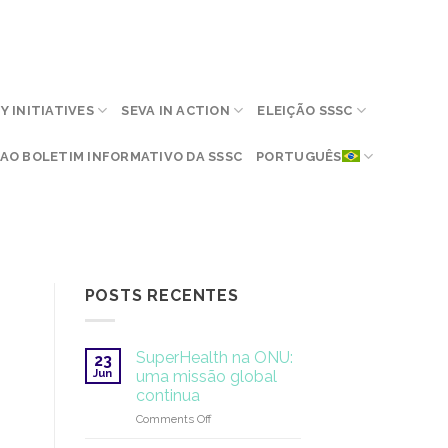
 INITIATIVES
SEVA IN ACTION
ELEIÇÃO SSSC
AO BOLETIM INFORMATIVO DA SSSC
PORTUGUÊS
POSTS RECENTES
SuperHealth na ONU:
23
Jun
uma missão global
continua
on
Comments Off
SuperHealth