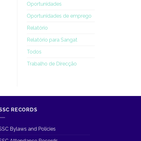
Oportunidades
Oportunidades de emprego
Relatório
Relatório para Sangat
Todos
Trabalho de Direcção
SSC RECORDS
SSC Bylaws and Policies
SSC Attendance Records