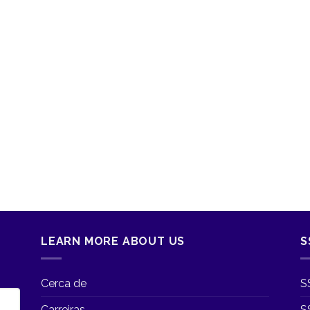
LEARN MORE ABOUT US
S
Cerca de
S
Carreiras
S