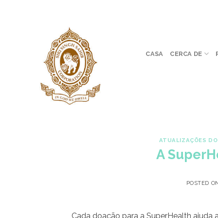
Skip
to
content
CASA
CERCA DE
ATUALIZAÇÕES DO
A SuperH
POSTED O
Cada doação para a SuperHealth ajuda a 