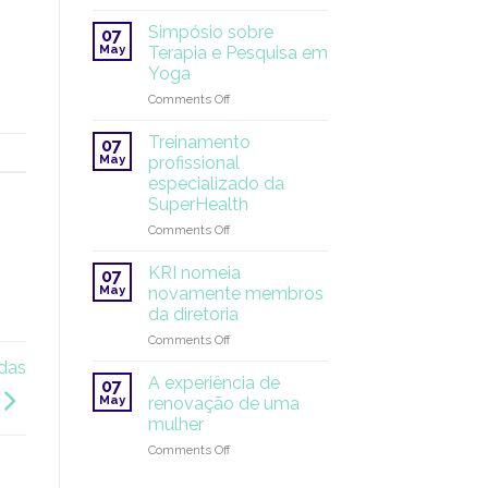
White
de
Tantric
verão!
Simpósio sobre
07
Yoga
May
Terapia e Pesquisa em
®
Yoga
2026
on
Comments Off
Simpósio
sobre
Treinamento
07
Terapia
May
profissional
e
especializado da
Pesquisa
SuperHealth
em
Yoga
on
Comments Off
Treinamento
profissional
KRI nomeia
07
especializado
May
novamente membros
da
da diretoria
SuperHealth
on
Comments Off
KRI
 das
nomeia
A experiência de
07
novamente
May
renovação de uma
membros
mulher
da
on
Comments Off
diretoria
A
experiência