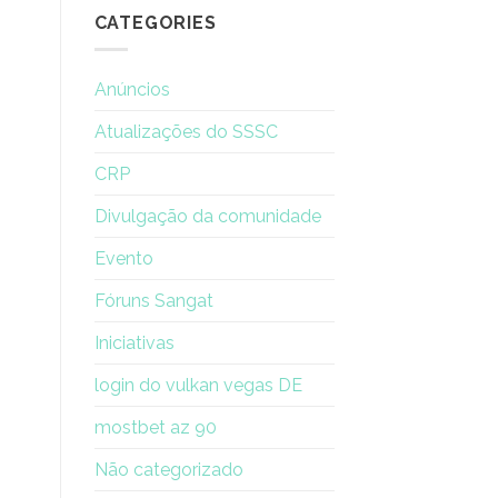
de
CATEGORIES
renovação
de
uma
Anúncios
mulher
Atualizações do SSSC
CRP
Divulgação da comunidade
Evento
Fóruns Sangat
Iniciativas
login do vulkan vegas DE
mostbet az 90
Não categorizado