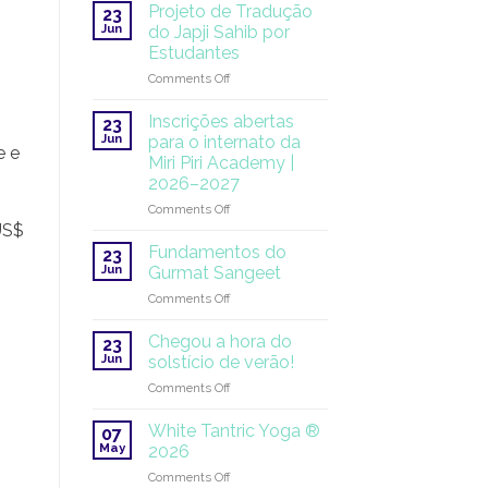
na
Projeto de Tradução
23
ONU:
Jun
do Japji Sahib por
uma
Estudantes
missão
on
Comments Off
global
Projeto
continua
de
Inscrições abertas
23
Tradução
Jun
para o internato da
e e
do
Miri Piri Academy |
Japji
2026–2027
Sahib
por
on
Comments Off
Estudantes
Inscrições
US$
abertas
Fundamentos do
23
para
Jun
Gurmat Sangeet
o
on
Comments Off
internato
Fundamentos
da
do
Miri
Chegou a hora do
23
Gurmat
Piri
Jun
solstício de verão!
Sangeet
Academy
on
Comments Off
|
Chegou
2026–
a
White Tantric Yoga ®
2027
07
hora
May
2026
do
on
Comments Off
solstício