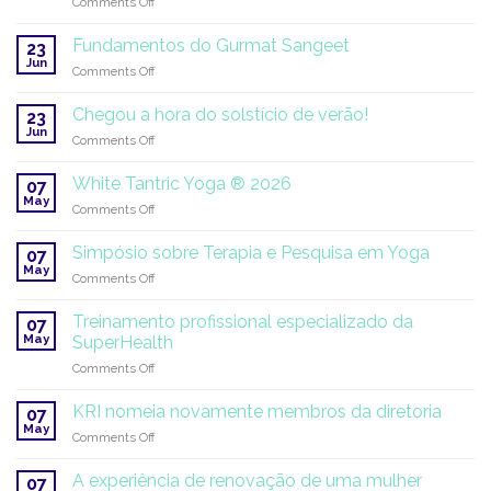
on
Comments Off
Japji
Inscrições
Sahib
abertas
por
Fundamentos do Gurmat Sangeet
23
para
Estudantes
Jun
on
Comments Off
o
Fundamentos
internato
do
Chegou a hora do solstício de verão!
da
23
Gurmat
Jun
Miri
on
Comments Off
Sangeet
Piri
Chegou
Academy
a
White Tantric Yoga ® 2026
07
|
hora
May
2026–
on
Comments Off
do
2027
White
solstício
Tantric
Simpósio sobre Terapia e Pesquisa em Yoga
de
07
Yoga
May
verão!
on
Comments Off
®
Simpósio
2026
sobre
Treinamento profissional especializado da
07
Terapia
May
SuperHealth
e
on
Comments Off
Pesquisa
Treinamento
em
profissional
Yoga
KRI nomeia novamente membros da diretoria
07
especializado
May
on
Comments Off
da
KRI
SuperHealth
nomeia
A experiência de renovação de uma mulher
07