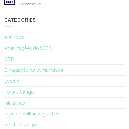
novamente
May
on
Comments Off
membros
A
da
experiência
diretoria
de
CATEGORIES
renovação
de
uma
Anúncios
mulher
Atualizações do SSSC
CRP
Divulgação da comunidade
Evento
Fóruns Sangat
Iniciativas
login do vulkan vegas DE
mostbet az 90