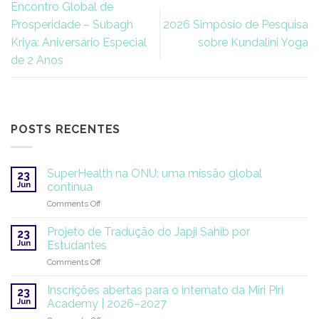
Encontro Global de
Prosperidade – Subagh
2026 Simpósio de Pesquisa
Kriya: Aniversário Especial
sobre Kundalini Yoga
de 2 Anos
POSTS RECENTES
SuperHealth na ONU: uma missão global
23
Jun
continua
on
Comments Off
SuperHealth
na
Projeto de Tradução do Japji Sahib por
23
ONU:
Jun
Estudantes
uma
on
Comments Off
missão
Projeto
global
de
continua
Inscrições abertas para o internato da Miri Piri
23
Tradução
Jun
Academy | 2026–2027
do