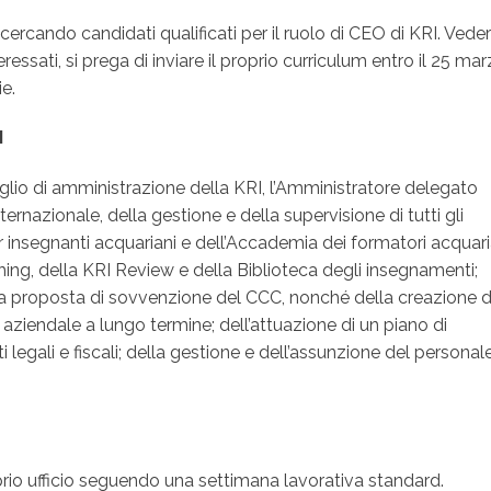
 cercando candidati qualificati per il ruolo di CEO di KRI. Vede
ressati, si prega di inviare il proprio curriculum entro il 25 ma
ie.
I
glio di amministrazione della KRI, l’Amministratore delegato
ernazionale, della gestione e della supervisione di tutti gli
insegnanti acquariani e dell’Accademia dei formatori acquari
hing, della KRI Review e della Biblioteca degli insegnamenti;
lla proposta di sovvenzione del CCC, nonché della creazione d
aziendale a lungo termine; dell’attuazione di un piano di
i legali e fiscali; della gestione e dell’assunzione del personale
prio ufficio seguendo una settimana lavorativa standard.