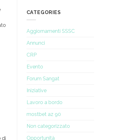
di
di
Amministrazione
e
rinnovamento
CATEGORIES
di
una
ato
donna
Aggiornamenti SSSC
Annunci
CRP
Evento
Forum Sangat
Iniziative
Lavoro a bordo
mostbet az 90
Non categorizzato
Opportunità
 di