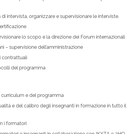
i intervista, organizzare e supervisionare le interviste.
ertificazione
visionare lo scopo e la direzione dei Forum internazionali
ni – supervisione dell’amministrazione
 contrattuali
otocolli del programma
el curriculum e del programma
alità e del calibro degli insegnanti in formazione in tutto il
n i formatori
formatori e insegnanti in collaborazione con IKYTA e 3HO.