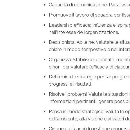
Capacità di comunicazione: Parla, asc
Promuove il lavoro di squadra per fissare
Leadership efficace: Influenza e ispira 
nell’interesse dell’organizzazione.
Decisionista: Abile nel valutare le situ
chiare in modo tempestivo e nell’inter
Organizza: Stabilisce le priorità, monitor
e non, per valutare l’efficacia di ciascu
Determina le strategie per far progredir
progressi e i risultati.
Risolve i problemi: Valuta le situazion
informazioni pertinenti, genera possib
Pensa in modo strategico: Valuta le opz
dell’ambiente, alla visione e ai valori d
Cinque o più anni di gestione progressi