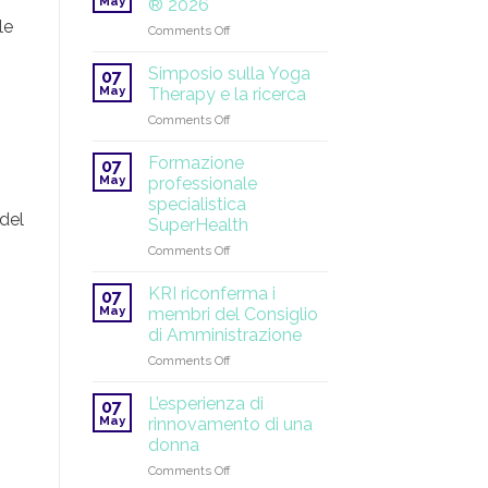
May
® 2026
solstizio
le
on
Comments Off
d’estate!
Yoga
Tantrico
Simposio sulla Yoga
07
Bianco
May
Therapy e la ricerca
®
on
Comments Off
2026
Simposio
sulla
Formazione
07
Yoga
May
professionale
Therapy
specialistica
e
 del
SuperHealth
la
ricerca
on
Comments Off
Formazione
professionale
KRI riconferma i
07
specialistica
May
membri del Consiglio
SuperHealth
di Amministrazione
on
Comments Off
KRI
riconferma
L’esperienza di
07
i
May
rinnovamento di una
membri
donna
del
on
Comments Off
Consiglio
L’esperienza