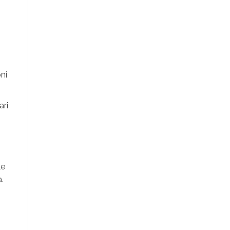
oni
ari
le
.