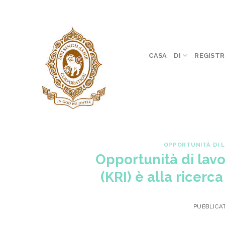
Skip
to
content
CASA
DI
REGISTR
OPPORTUNITÀ DI 
Opportunità di lavor
(KRI) è alla ricer
PUBBLICA