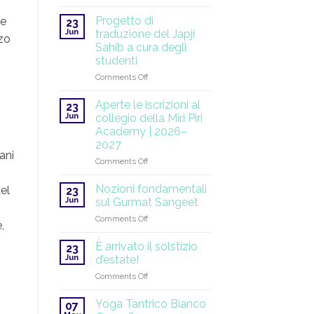
SuperHealth
alle
Progetto di
re
23
Nazioni
Jun
traduzione del Japji
rzo
Unite:
Sahib a cura degli
una
studenti
missione
globale
on
Comments Off
che
Progetto
continua
di
Aperte le iscrizioni al
23
traduzione
Jun
collegio della Miri Piri
del
Academy | 2026–
Japji
2027
Sahib
ani
a
on
Comments Off
cura
Aperte
degli
le
Nozioni fondamentali
el
23
studenti
iscrizioni
Jun
sul Gurmat Sangeet
al
on
Comments Off
collegio
,
Nozioni
della
fondamentali
Miri
È arrivato il solstizio
23
sul
Piri
Jun
d’estate!
Gurmat
Academy
on
Comments Off
Sangeet
|
È
2026–
arrivato
Yoga Tantrico Bianco
2027
07
il