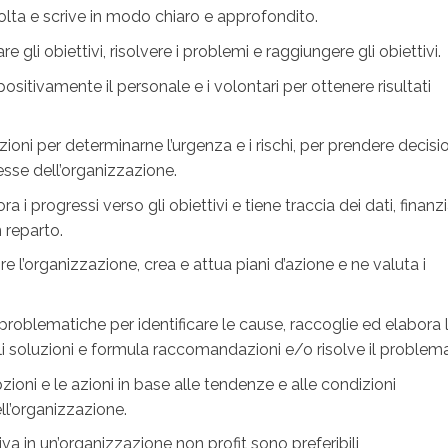
olta e scrive in modo chiaro e approfondito.
 gli obiettivi, risolvere i problemi e raggiungere gli obiettivi.
positivamente il personale e i volontari per ottenere risultati
azioni per determinarne l’urgenza e i rischi, per prendere decisi
esse dell’organizzazione.
a i progressi verso gli obiettivi e tiene traccia dei dati, finanzi
n reparto.
e l’organizzazione, crea e attua piani d’azione e ne valuta i
i problematiche per identificare le cause, raccoglie ed elabora 
ili soluzioni e formula raccomandazioni e/o risolve il problema
ioni e le azioni in base alle tendenze e alle condizioni
ell’organizzazione.
va in un’organizzazione non profit sono preferibili