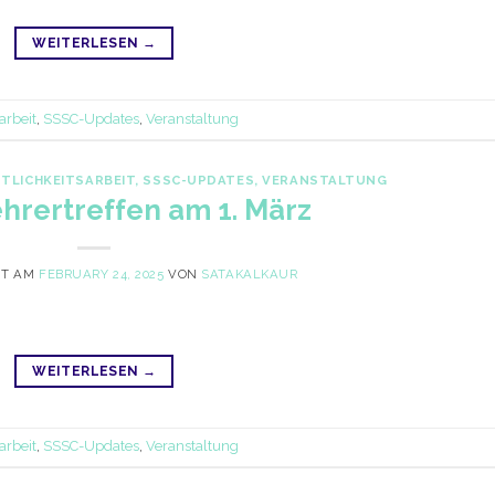
WEITERLESEN
→
arbeit
,
SSSC-Updates
,
Veranstaltung
TLICHKEITSARBEIT
,
SSSC-UPDATES
,
VERANSTALTUNG
hrertreffen am 1. März
HT AM
FEBRUARY 24, 2025
VON
SATAKALKAUR
WEITERLESEN
→
arbeit
,
SSSC-Updates
,
Veranstaltung