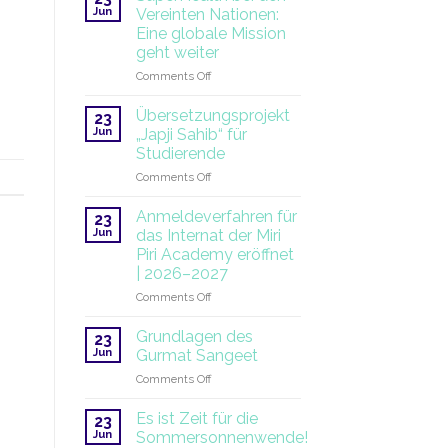
Jun
Vereinten Nationen:
Eine globale Mission
geht weiter
on
Comments Off
SuperHealth
bei
Übersetzungsprojekt
23
den
Jun
„Japji Sahib“ für
Vereinten
Studierende
Nationen:
on
Comments Off
Eine
Übersetzungsprojekt
globale
„Japji
Mission
Anmeldeverfahren für
23
Sahib“
geht
Jun
das Internat der Miri
für
weiter
Piri Academy eröffnet
Studierende
| 2026–2027
on
Comments Off
Anmeldeverfahren
für
Grundlagen des
23
das
Jun
Gurmat Sangeet
Internat
on
Comments Off
der
Grundlagen
Miri
des
Piri
Es ist Zeit für die
23
Gurmat
Academy
Jun
Sommersonnenwende!
Sangeet