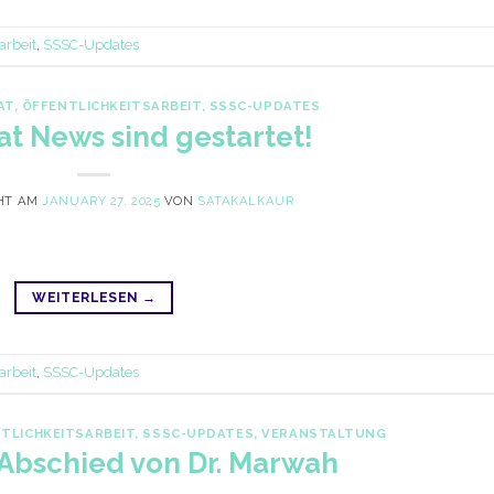
arbeit
,
SSSC-Updates
AT
,
ÖFFENTLICHKEITSARBEIT
,
SSSC-UPDATES
at News sind gestartet!
HT AM
JANUARY 27, 2025
VON
SATAKALKAUR
WEITERLESEN
→
arbeit
,
SSSC-Updates
TLICHKEITSARBEIT
,
SSSC-UPDATES
,
VERANSTALTUNG
r Abschied von Dr. Marwah