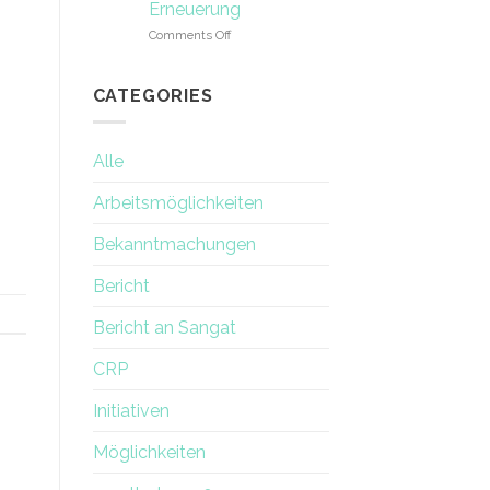
Erneuerung
on
Comments Off
Die
Erfahrung
einer
CATEGORIES
Frau
mit
der
Alle
Erneuerung
Arbeitsmöglichkeiten
Bekanntmachungen
Bericht
Bericht an Sangat
CRP
Initiativen
Möglichkeiten