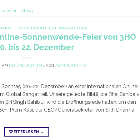
tes
,
Veranstaltung
SARBEIT
,
SSSC-UPDATES
,
VERANSTALTUNG
Online-Sonnenwende-Feier von 3HO
 20. bis 22. Dezember
T AM
DECEMBER 20, 2024
VON
ADMINISTRATOR
Sonntag (20.-22. Dezember) an einer internationalen Online-
lobal Sangat teil. Unsere geliebte BibiJi, die Bhai Sahiba 
 Siri Singh Sahib Ji, wird die Eröffnungsrede halten, um den
üßen. Prem Kaur, der CEO/Generalsekretär von Sikh Dharma
WEITERLESEN
→