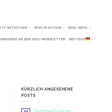
TY INITIATIVES
SEVA IN ACTION
SSSC-WAHL
ONNIEREN SIE DEN SSSC-NEWSLETTER
DEUTSCH
KÜRZLICH ANGESEHENE
POSTS
SuperHealth bei den
23