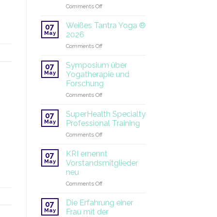
eröffnet
on
Comments Off
|
Es
2026–
ist
Weißes Tantra Yoga ®
2027
07
Zeit
May
2026
für
on
Comments Off
die
Weißes
Sommersonnenwende!
Tantra
Symposium über
07
Yoga
May
Yogatherapie und
®
Forschung
2026
on
Comments Off
Symposium
über
SuperHealth Specialty
07
Yogatherapie
May
Professional Training
und
on
Comments Off
Forschung
SuperHealth
Specialty
KRI ernennt
07
Professional
May
Vorstandsmitglieder
Training
neu
on
Comments Off
KRI
ernennt
Die Erfahrung einer
07
Vorstandsmitglieder
May
Frau mit der
neu