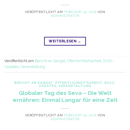
VERÖFFENTLICHT AM
FEBRUARY 19, 2026
VON
ADMINISTRATOR
WEITERLESEN
→
Veröffentlicht am
Bericht an Sangat
,
Öffentlichkeitsarbeit
,
SSSC-
Updates
,
Veranstaltung
BERICHT AN SANGAT
,
ÖFFENTLICHKEITSARBEIT
,
SSSC-
UPDATES
,
VERANSTALTUNG
Globaler Tag des Seva – Die Welt
ernähren: Einmal Langar für eine Zeit
VERÖFFENTLICHT AM
FEBRUARY 19, 2026
VON
ADMINISTRATOR