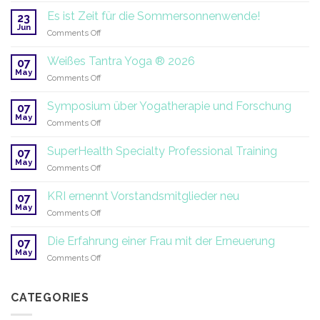
der
des
Es ist Zeit für die Sommersonnenwende!
Miri
23
Gurmat
Jun
Piri
on
Comments Off
Sangeet
Academy
Es
eröffnet
ist
Weißes Tantra Yoga ® 2026
07
|
Zeit
May
2026–
on
Comments Off
für
2027
Weißes
die
Tantra
Symposium über Yogatherapie und Forschung
Sommersonnenwende!
07
Yoga
May
on
Comments Off
®
Symposium
2026
über
SuperHealth Specialty Professional Training
07
Yogatherapie
May
on
Comments Off
und
SuperHealth
Forschung
Specialty
KRI ernennt Vorstandsmitglieder neu
07
Professional
May
on
Comments Off
Training
KRI
ernennt
Die Erfahrung einer Frau mit der Erneuerung
07
Vorstandsmitglieder
May
on
Comments Off
neu
Die
Erfahrung
einer
CATEGORIES
Frau
mit