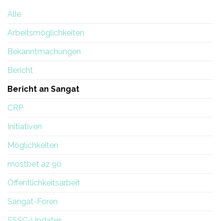
der
Alle
Erneuerung
Arbeitsmöglichkeiten
Bekanntmachungen
Bericht
Bericht an Sangat
CRP
Initiativen
Möglichkeiten
mostbet az 90
Öffentlichkeitsarbeit
Sangat-Foren
SSSC-Updates