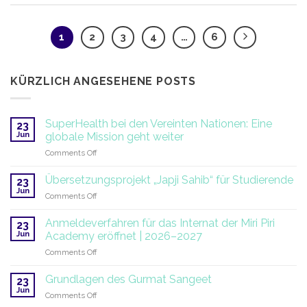
1
2
3
4
…
6
KÜRZLICH ANGESEHENE POSTS
SuperHealth bei den Vereinten Nationen: Eine
23
Jun
globale Mission geht weiter
on
Comments Off
SuperHealth
bei
Übersetzungsprojekt „Japji Sahib“ für Studierende
23
den
Jun
on
Comments Off
Vereinten
Übersetzungsprojekt
Nationen:
„Japji
Anmeldeverfahren für das Internat der Miri Piri
Eine
23
Sahib“
Jun
globale
Academy eröffnet | 2026–2027
für
Mission
on
Comments Off
Studierende
geht
Anmeldeverfahren
weiter
für
Grundlagen des Gurmat Sangeet
23
das
Jun
on
Comments Off
Internat
Grundlagen