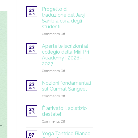
SuperHealth
alle
Progetto di
23
Nazioni
Jun
traduzione del Japji
Unite:
Sahib a cura degli
una
studenti
missione
globale
on
Comments Off
che
Progetto
continua
di
Aperte le iscrizioni al
23
traduzione
Jun
collegio della Miri Piri
del
Academy | 2026–
Japji
2027
Sahib
a
on
Comments Off
cura
Aperte
degli
le
Nozioni fondamentali
23
studenti
iscrizioni
Jun
sul Gurmat Sangeet
al
on
Comments Off
collegio
Nozioni
della
fondamentali
Miri
È arrivato il solstizio
23
sul
Piri
Jun
d’estate!
Gurmat
Academy
on
Comments Off
Sangeet
|
È
2026–
arrivato
Yoga Tantrico Bianco
2027
07
il