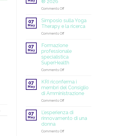
May
® 2026
solstizio
on
Comments Off
d’estate!
Yoga
Tantrico
Simposio sulla Yoga
07
Bianco
May
Therapy e la ricerca
®
on
Comments Off
2026
Simposio
sulla
Formazione
07
Yoga
May
professionale
Therapy
specialistica
e
SuperHealth
la
ricerca
on
Comments Off
Formazione
professionale
KRI riconferma i
07
specialistica
May
membri del Consiglio
SuperHealth
di Amministrazione
on
Comments Off
KRI
.
riconferma
L’esperienza di
07
i
May
rinnovamento di una
membri
donna
del
on
Comments Off
Consiglio
L’esperienza