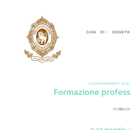
Skip
to
content
CASA
DI
REGISTR
AGGIORNAMENTI SSS
Formazione profess
PUBBLIC
9-10 maggio, 