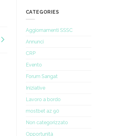
di
di
Amministrazione
rinnovamento
CATEGORIES
di
una
donna
Aggiornamenti SSSC
Annunci
CRP
Evento
Forum Sangat
Iniziative
Lavoro a bordo
mostbet az 90
Non categorizzato
Opportunità