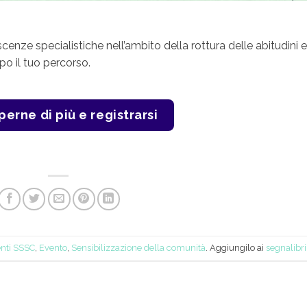
nze specialistiche nell’ambito della rottura delle abitudini e
o il tuo percorso.
perne di più e registrarsi
nti SSSC
,
Evento
,
Sensibilizzazione della comunità
. Aggiungilo ai
segnalibri