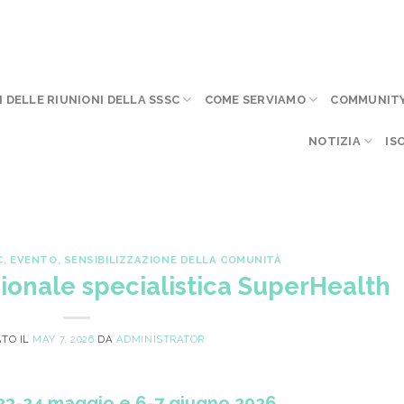
I DELLE RIUNIONI DELLA SSSC
COME SERVIAMO
COMMUNITY 
NOTIZIA
IS
C
,
EVENTO
,
SENSIBILIZZAZIONE DELLA COMUNITÀ
ionale specialistica SuperHealth
ATO IL
MAY 7, 2026
DA
ADMINISTRATOR
23-24 maggio e 6-7 giugno 2026