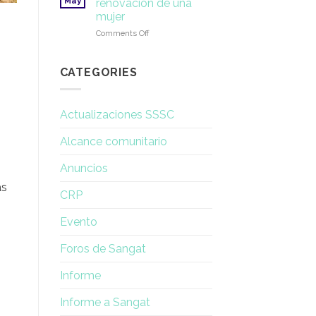
May
renovación de una
nombrar
mujer
a
on
Comments Off
los
La
miembros
experiencia
del
de
Consejo
CATEGORIES
renovación
de
una
Actualizaciones SSSC
mujer
Alcance comunitario
Anuncios
as
CRP
Evento
Foros de Sangat
Informe
Informe a Sangat