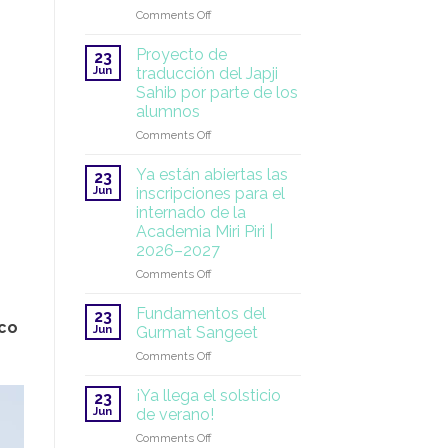
on
Comments Off
SuperHealth
en
Proyecto de
23
la
Jun
traducción del Japji
ONU:
Sahib por parte de los
una
alumnos
misión
global
on
Comments Off
que
Proyecto
sigue
de
Ya están abiertas las
23
adelante
traducción
Jun
inscripciones para el
del
internado de la
Japji
Academia Miri Piri |
Sahib
2026–2027
por
parte
on
Comments Off
de
Ya
los
están
Fundamentos del
23
alumnos
abiertas
ico
Jun
Gurmat Sangeet
las
on
Comments Off
inscripciones
Fundamentos
para
del
el
¡Ya llega el solsticio
23
Gurmat
internado
Jun
de verano!
Sangeet
de
on
Comments Off
la