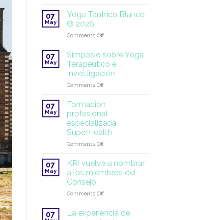
¡Ya
Academia
llega
Yoga Tántrico Blanco
Miri
07
el
May
® 2026
Piri
solsticio
|
on
Comments Off
de
2026–
Yoga
verano!
2027
Tántrico
Simposio sobre Yoga
07
Blanco
May
Terapéutico e
®
Investigación
2026
on
Comments Off
Simposio
sobre
Formación
07
Yoga
May
profesional
Terapéutico
especializada
e
SuperHealth
Investigación
on
Comments Off
Formación
profesional
KRI vuelve a nombrar
07
especializada
May
a los miembros del
SuperHealth
Consejo
on
Comments Off
KRI
vuelve
La experiencia de
07
a