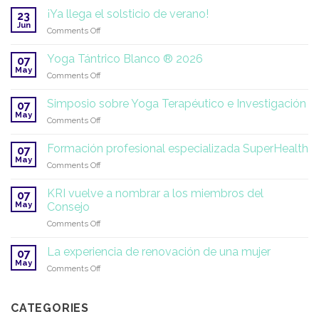
inscripciones
los
del
¡Ya llega el solsticio de verano!
para
23
alumnos
Gurmat
Jun
el
on
Comments Off
Sangeet
internado
¡Ya
de
llega
Yoga Tántrico Blanco ® 2026
07
la
el
May
Academia
on
Comments Off
solsticio
Miri
Yoga
de
Piri
Tántrico
Simposio sobre Yoga Terapéutico e Investigación
verano!
07
|
Blanco
May
on
Comments Off
2026–
®
Simposio
2027
2026
sobre
Formación profesional especializada SuperHealth
07
Yoga
May
on
Comments Off
Terapéutico
Formación
e
profesional
KRI vuelve a nombrar a los miembros del
Investigación
07
especializada
May
Consejo
SuperHealth
on
Comments Off
KRI
vuelve
La experiencia de renovación de una mujer
07
a
May
on
Comments Off
nombrar
La
a
experiencia
los
de
CATEGORIES
miembros
renovación