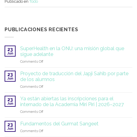
Publicado en
Todo
PUBLICACIONES RECIENTES
SuperHealth en la ONU: una misión global que
23
Jun
sigue adelante
on
Comments Off
SuperHealth
en
Proyecto de traducción del Japji Sahib por parte
23
la
Jun
de los alumnos
ONU:
on
Comments Off
una
Proyecto
misión
de
global
Ya están abiertas las inscripciones para el
23
traducción
que
Jun
internado de la Academia Miri Piri | 2026–2027
del
sigue
on
Comments Off
Japji
adelante
Ya
Sahib
están
por
Fundamentos del Gurmat Sangeet
23
abiertas
parte
Jun
on
Comments Off
las
de
Fundamentos