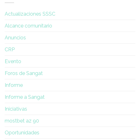
del
de
Consejo
una
Actualizaciones SSSC
mujer
Alcance comunitario
Anuncios
CRP
Evento
Foros de Sangat
Informe
Informe a Sangat
Iniciativas
mostbet az 90
Oportunidades