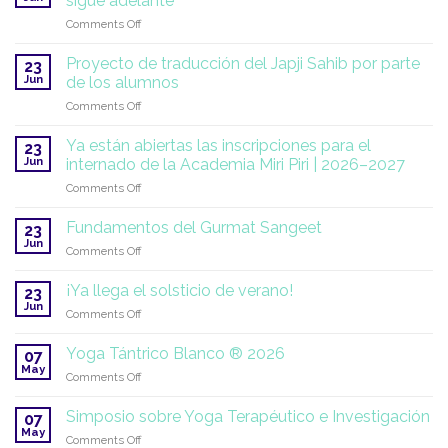
sigue adelante
on
Comments Off
SuperHealth
en
Proyecto de traducción del Japji Sahib por parte
23
la
Jun
de los alumnos
ONU:
on
Comments Off
una
Proyecto
misión
de
global
Ya están abiertas las inscripciones para el
23
traducción
que
Jun
internado de la Academia Miri Piri | 2026–2027
del
sigue
on
Comments Off
Japji
adelante
Ya
Sahib
están
por
Fundamentos del Gurmat Sangeet
23
abiertas
parte
Jun
on
Comments Off
las
de
Fundamentos
inscripciones
los
del
¡Ya llega el solsticio de verano!
para
23
alumnos
Gurmat
Jun
el
on
Comments Off
Sangeet
internado
¡Ya
de
llega
Yoga Tántrico Blanco ® 2026
07
la
el
May
Academia
on
Comments Off
solsticio
Miri
Yoga
de
Piri
Tántrico
Simposio sobre Yoga Terapéutico e Investigación
verano!
07
|
Blanco
May
on
Comments Off
2026–
®