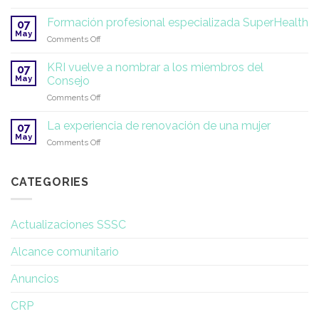
Simposio
2027
2026
sobre
Formación profesional especializada SuperHealth
07
Yoga
May
on
Comments Off
Terapéutico
Formación
e
profesional
KRI vuelve a nombrar a los miembros del
Investigación
07
especializada
May
Consejo
SuperHealth
on
Comments Off
KRI
vuelve
La experiencia de renovación de una mujer
07
a
May
on
Comments Off
nombrar
La
a
experiencia
los
de
CATEGORIES
miembros
renovación
del
de
Consejo
una
Actualizaciones SSSC
mujer
Alcance comunitario
Anuncios
CRP