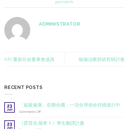
permalink
.
ADMINISTRATOR
KRI 重新任命董事會成員
瑜珈治療與研究研討會
RECENT POSTS
「超級健康」在聯合國：一項全球使命持續進行中
23
Jun
on
Comments Off
「超
級
《賈普吉·薩希卜》學生翻譯計畫
23
健
Jun