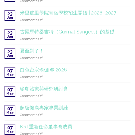
on
Comments Off
康」
《賈
在
普
米里皮里學院寄宿學校招生開始 | 2026–2027
聯
23
吉
Jun
合
on
Comments Off
·
國：
米
薩
一
里
古爾馬特桑吉特（Gurmat Sangeet）的基礎
希
23
項
皮
Jun
卜》
全
on
Comments Off
里
學
球
古
學
生
使
爾
夏至到了！
院
23
翻
命
馬
Jun
寄
譯
on
Comments Off
持
特
宿
計
夏
續
桑
學
畫
至
進
白色密宗瑜伽 ® 2026
吉
07
校
到
行
May
特
招
on
Comments Off
了！
中
（Gurmat
生
白
Sangeet）
開
色
瑜珈治療與研究研討會
07
的
始
密
May
基
on
Comments Off
|
宗
礎
瑜
2026
瑜
珈
–
超級健康專家專業訓練
伽
07
治
2027
May
®
on
Comments Off
療
2026
超
與
級
KRI 重新任命董事會成員
研
07
健
May
究
on
Comments Off