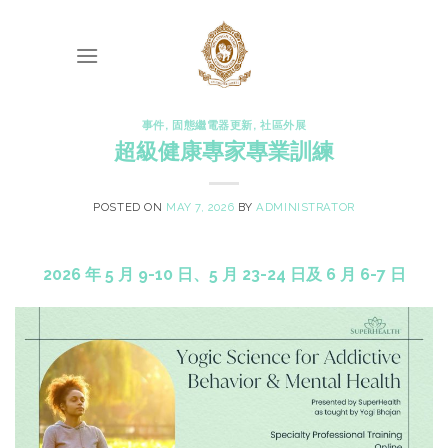
Skip
to
content
事件
,
固態繼電器更新
,
社區外展
超級健康專家專業訓練
POSTED ON
MAY 7, 2026
BY
ADMINISTRATOR
2026 年 5 月 9-10 日、5 月 23-24 日及 6 月 6-7 日