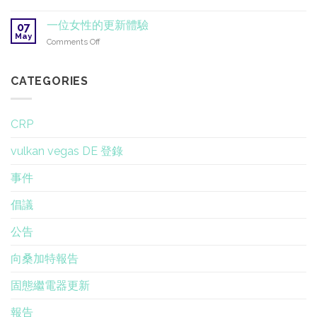
康
研
KRI
專
討
重
一位女性的更新體驗
家
07
會
新
May
專
on
Comments Off
任
業
一
命
訓
位
董
練
女
CATEGORIES
事
性
會
的
成
更
員
CRP
新
體
vulkan vegas DE 登錄
驗
事件
倡議
公告
向桑加特報告
固態繼電器更新
報告