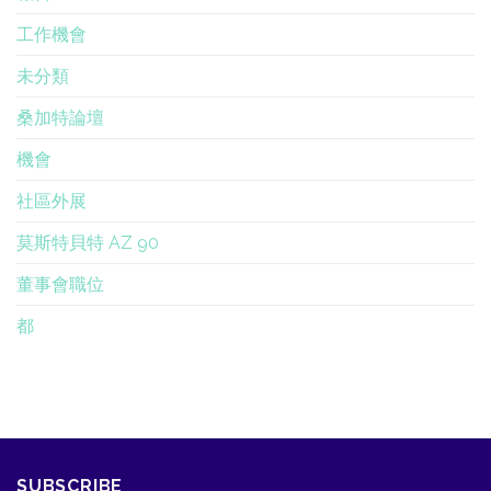
工作機會
未分類
桑加特論壇
機會
社區外展
莫斯特貝特 AZ 90
董事會職位
都
SUBSCRIBE