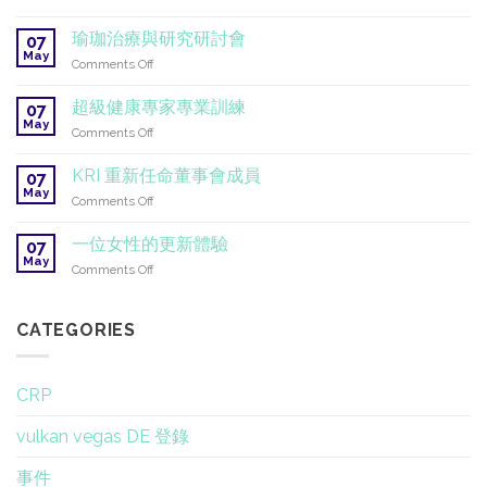
中
（Gurmat
生
白
Sangeet）
開
色
瑜珈治療與研究研討會
07
的
始
密
May
基
on
Comments Off
|
宗
礎
瑜
2026
瑜
珈
–
超級健康專家專業訓練
伽
07
治
2027
May
®
on
Comments Off
療
2026
超
與
級
KRI 重新任命董事會成員
研
07
健
May
究
on
Comments Off
康
研
KRI
專
討
重
一位女性的更新體驗
家
07
會
新
May
專
on
Comments Off
任
業
一
命
訓
位
董
練
女
CATEGORIES
事
性
會
的
成
更
員
CRP
新
體
vulkan vegas DE 登錄
驗
事件