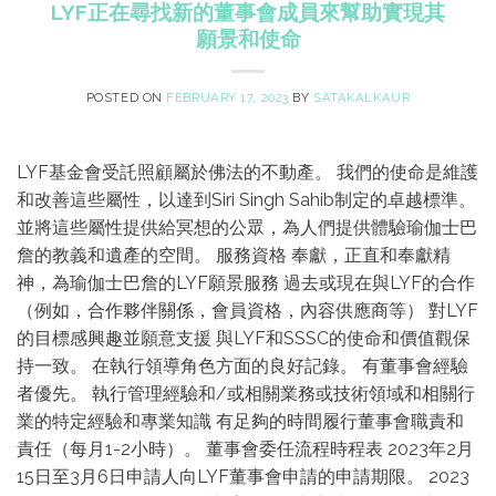
LYF正在尋找新的董事會成員來幫助實現其
願景和使命
POSTED ON
FEBRUARY 17, 2023
BY
SATAKALKAUR
LYF基金會受託照顧屬於佛法的不動產。 我們的使命是維護
和改善這些屬性，以達到Siri Singh Sahib制定的卓越標準。
並將這些屬性提供給冥想的公眾，為人們提供體驗瑜伽士巴
詹的教義和遺產的空間。 服務資格 奉獻，正直和奉獻精
神，為瑜伽士巴詹的LYF願景服務 過去或現在與LYF的合作
（例如，合作夥伴關係，會員資格，內容供應商等） 對LYF
的目標感興趣並願意支援 與LYF和SSSC的使命和價值觀保
持一致。 在執行領導角色方面的良好記錄。 有董事會經驗
者優先。 執行管理經驗和/或相關業務或技術領域和相關行
業的特定經驗和專業知識 有足夠的時間履行董事會職責和
責任（每月1-2小時）。 董事會委任流程時程表 2023年2月
15日至3月6日申請人向LYF董事會申請的申請期限。 2023