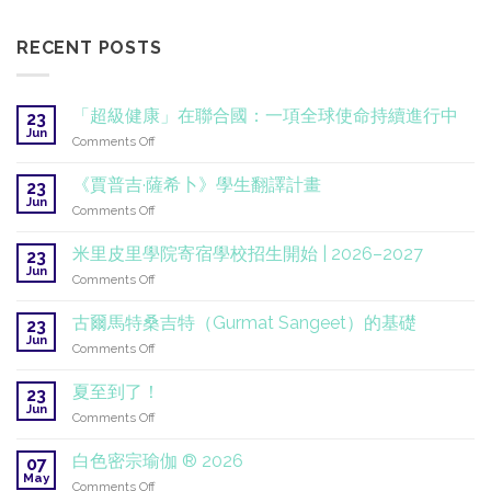
RECENT POSTS
「超級健康」在聯合國：一項全球使命持續進行中
23
Jun
on
Comments Off
「超
級
《賈普吉·薩希卜》學生翻譯計畫
23
健
Jun
on
Comments Off
康」
《賈
在
普
米里皮里學院寄宿學校招生開始 | 2026–2027
聯
23
吉
Jun
合
on
Comments Off
·
國：
米
薩
一
里
古爾馬特桑吉特（Gurmat Sangeet）的基礎
希
23
項
皮
Jun
卜》
全
on
Comments Off
里
學
球
古
學
生
使
爾
夏至到了！
院
23
翻
命
馬
Jun
寄
譯
on
Comments Off
持
特
宿
計
夏
續
桑
學
畫
至
進
白色密宗瑜伽 ® 2026
吉
07
校
到
行
May
特
招
on
Comments Off
了！