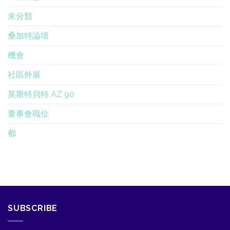
未分類
桑加特論壇
機會
社區外展
莫斯特貝特 AZ 90
董事會職位
都
SUBSCRIBE