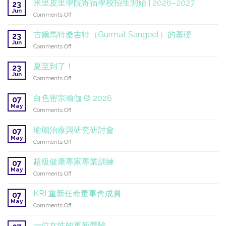
米里皮里學院寄宿學校招生開始 | 2026–2027
聯
23
吉
Jun
合
on
Comments Off
·
國：
米
薩
一
里
古爾馬特桑吉特（Gurmat Sangeet）的基礎
希
23
項
皮
Jun
卜》
全
on
Comments Off
里
學
球
古
學
生
使
爾
夏至到了！
院
23
翻
命
馬
Jun
寄
譯
on
Comments Off
持
特
宿
計
夏
續
桑
學
畫
至
進
白色密宗瑜伽 ® 2026
吉
07
校
到
行
May
特
招
on
Comments Off
了！
中
（Gurmat
生
白
Sangeet）
開
色
瑜珈治療與研究研討會
07
的
始
密
May
基
on
Comments Off
|
宗
礎
瑜
2026
瑜
珈
–
超級健康專家專業訓練
伽
07
治
2027
May
®
on
Comments Off
療
2026
超
與
級
KRI 重新任命董事會成員
研
07
健
May
究
on
Comments Off
康
研
KRI
專
討
重
一位女性的更新體驗
家