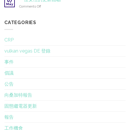
07
會
新
May
專
on
Comments Off
任
業
一
命
訓
位
董
練
女
CATEGORIES
事
性
會
的
成
更
員
CRP
新
體
vulkan vegas DE 登錄
驗
事件
倡議
公告
向桑加特報告
固態繼電器更新
報告
工作機會