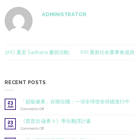
ADMINISTRATOR
3HO 夏至 Sadhana 慶祝活動
KRI 重新任命董事會成員
RECENT POSTS
「超級健康」在聯合國：一項全球使命持續進行中
23
Jun
on
Comments Off
「超
級
《賈普吉·薩希卜》學生翻譯計畫
23
健
Jun
on
Comments Off
康」
《賈
在
普