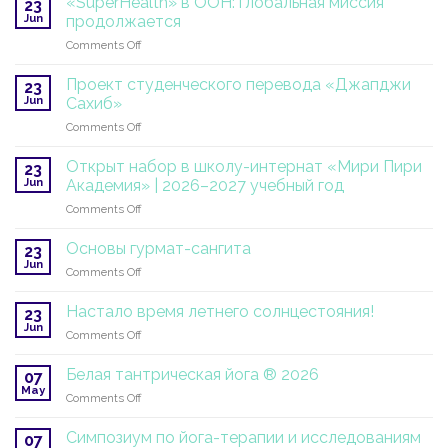
«SuperHealth» в ООН: глобальная миссия
23
Jun
продолжается
on
Comments Off
«SuperHealth»
в
Проект студенческого перевода «Джапджи
23
ООН:
Jun
Сахиб»
глобальная
on
Comments Off
миссия
Проект
продолжается
студенческого
Открыт набор в школу-интернат «Мири Пири
23
перевода
Jun
Академия» | 2026–2027 учебный год
«Джапджи
on
Comments Off
Сахиб»
Открыт
набор
Основы гурмат-сангита
23
в
Jun
on
Comments Off
школу-
Основы
интернат
гурмат-
Настало время летнего солнцестояния!
«Мири
23
сангита
Jun
Пири
on
Comments Off
Академия»
Настало
|
время
Белая тантрическая йога ® 2026
07
2026–
летнего
May
2027
on
Comments Off
солнцестояния!
учебный
Белая
год
тантрическая
Симпозиум по йога-терапии и исследованиям
07
йога