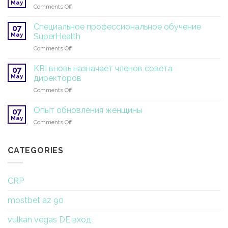
May
on
Comments Off
®
Симпозиум
2026
по
Специальное профессиональное обучение
07
йога-
May
SuperHealth
терапии
on
Comments Off
и
Специальное
исследованиям
профессиональное
KRI вновь назначает членов совета
07
обучение
May
директоров
SuperHealth
on
Comments Off
KRI
вновь
Опыт обновления женщины
07
назначает
May
on
Comments Off
членов
Опыт
совета
обновления
директоров
женщины
CATEGORIES
CRP
mostbet az 90
vulkan vegas DE вход