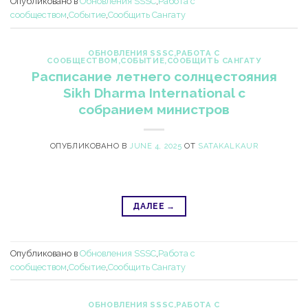
Опубликовано в
Обновления SSSC
,
Работа с
сообществом
,
Событие
,
Сообщить Сангату
ОБНОВЛЕНИЯ SSSC
,
РАБОТА С
СООБЩЕСТВОМ
,
СОБЫТИЕ
,
СООБЩИТЬ САНГАТУ
Расписание летнего солнцестояния
Sikh Dharma International с
собранием министров
ОПУБЛИКОВАНО В
JUNE 4, 2025
ОТ
SATAKALKAUR
ДАЛЕЕ
→
Опубликовано в
Обновления SSSC
,
Работа с
сообществом
,
Событие
,
Сообщить Сангату
ОБНОВЛЕНИЯ SSSC
,
РАБОТА С