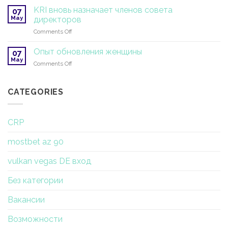
профессиональное
KRI вновь назначает членов совета
07
обучение
May
директоров
SuperHealth
on
Comments Off
KRI
вновь
Опыт обновления женщины
07
назначает
May
on
Comments Off
членов
Опыт
совета
обновления
директоров
женщины
CATEGORIES
CRP
mostbet az 90
vulkan vegas DE вход
Без категории
Вакансии
Возможности