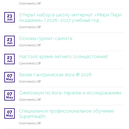
on
Comments Off
миссия
Проект
продолжается
студенческого
Открыт набор в школу-интернат «Мири Пири
23
перевода
Jun
Академия» | 2026–2027 учебный год
«Джапджи
on
Comments Off
Сахиб»
Открыт
набор
Основы гурмат-сангита
23
в
Jun
on
Comments Off
школу-
Основы
интернат
гурмат-
Настало время летнего солнцестояния!
«Мири
23
сангита
Jun
Пири
on
Comments Off
Академия»
Настало
|
время
Белая тантрическая йога ® 2026
07
2026–
летнего
May
2027
on
Comments Off
солнцестояния!
учебный
Белая
год
тантрическая
Симпозиум по йога-терапии и исследованиям
07
йога
May
on
Comments Off
®
Симпозиум
2026
по
Специальное профессиональное обучение
07
йога-
May
SuperHealth
терапии
on
Comments Off
и
Специальное
исследованиям