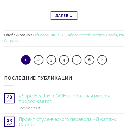
ДАЛЕЕ
→
Опубликовано в
Обновления SSSC
,
Работа с сообществом
,
Сообщить
Сангату
1
2
3
4
…
6
ПОСЛЕДНИЕ ПУБЛИКАЦИИ
«SuperHealth» в ООН: глобальная миссия
23
Jun
продолжается
on
Comments Off
«SuperHealth»
в
Проект студенческого перевода «Джапджи
23
ООН:
Jun
Сахиб»
глобальная