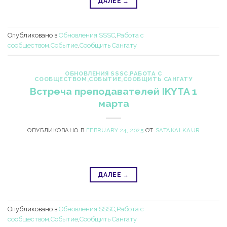
ДАЛЕЕ
→
Опубликовано в
Обновления SSSC
,
Работа с
сообществом
,
Событие
,
Сообщить Сангату
ОБНОВЛЕНИЯ SSSC
,
РАБОТА С
СООБЩЕСТВОМ
,
СОБЫТИЕ
,
СООБЩИТЬ САНГАТУ
Встреча преподавателей IKYTA 1
марта
ОПУБЛИКОВАНО В
FEBRUARY 24, 2025
ОТ
SATAKALKAUR
ДАЛЕЕ
→
Опубликовано в
Обновления SSSC
,
Работа с
сообществом
,
Событие
,
Сообщить Сангату