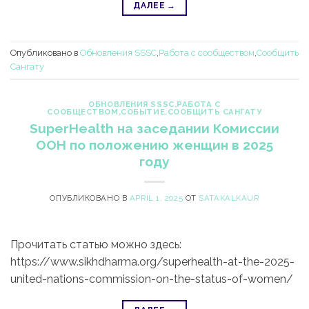
ДАЛЕЕ
→
Опубликовано в
Обновления SSSC
,
Работа с сообществом
,
Сообщить
Сангату
ОБНОВЛЕНИЯ SSSC
,
РАБОТА С
СООБЩЕСТВОМ
,
СОБЫТИЕ
,
СООБЩИТЬ САНГАТУ
SuperHealth на заседании Комиссии
ООН по положению женщин в 2025
году
ОПУБЛИКОВАНО В
APRIL 1, 2025
ОТ
SATAKALKAUR
Прочитать статью можно здесь:
https://www.sikhdharma.org/superhealth-at-the-2025-
united-nations-commission-on-the-status-of-women/