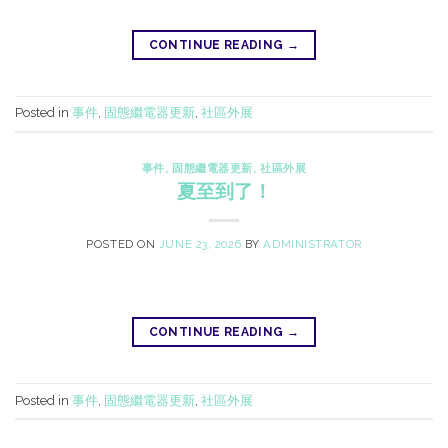
CONTINUE READING
→
Posted in
事件
,
固態繼電器更新
,
社區外展
事件
,
固態繼電器更新
,
社區外展
夏至到了！
POSTED ON
JUNE 23, 2026
BY
ADMINISTRATOR
CONTINUE READING
→
Posted in
事件
,
固態繼電器更新
,
社區外展