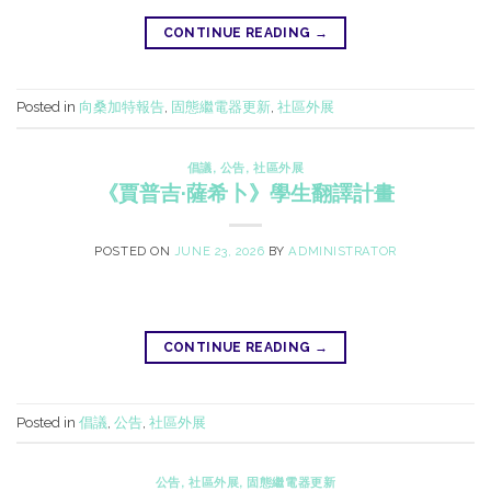
CONTINUE READING
→
Posted in
向桑加特報告
,
固態繼電器更新
,
社區外展
倡議
,
公告
,
社區外展
《賈普吉·薩希卜》學生翻譯計畫
POSTED ON
JUNE 23, 2026
BY
ADMINISTRATOR
CONTINUE READING
→
Posted in
倡議
,
公告
,
社區外展
公告
,
社區外展
,
固態繼電器更新