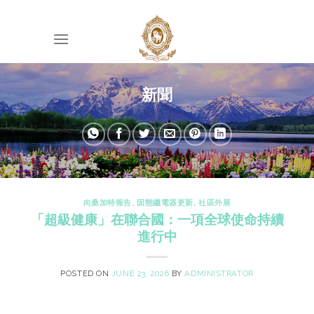
Skip
to
content
新聞
向桑加特報告
,
固態繼電器更新
,
社區外展
「超級健康」在聯合國：一項全球使命持續
進行中
POSTED ON
JUNE 23, 2026
BY
ADMINISTRATOR