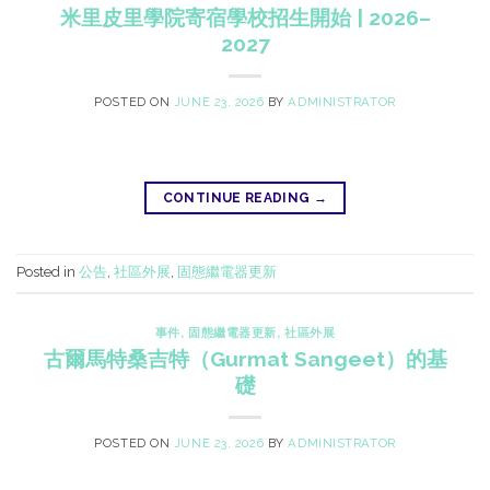
米里皮里學院寄宿學校招生開始 | 2026–
2027
POSTED ON
JUNE 23, 2026
BY
ADMINISTRATOR
CONTINUE READING
→
Posted in
公告
,
社區外展
,
固態繼電器更新
事件
,
固態繼電器更新
,
社區外展
古爾馬特桑吉特（Gurmat Sangeet）的基
礎
POSTED ON
JUNE 23, 2026
BY
ADMINISTRATOR