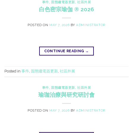
事件
,
固態繼電器更新
,
社區外展
白色密宗瑜伽 ® 2026
POSTED ON
MAY 7, 2026
BY
ADMINISTRATOR
CONTINUE READING
→
Posted in
事件
,
固態繼電器更新
,
社區外展
事件
,
固態繼電器更新
,
社區外展
瑜珈治療與研究研討會
POSTED ON
MAY 7, 2026
BY
ADMINISTRATOR