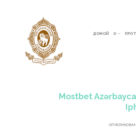
Skip
to
content
ДОМОЙ
О
ПРОТ
Mostbet Azərbaycan
Ip
ОПУБЛИКОВА