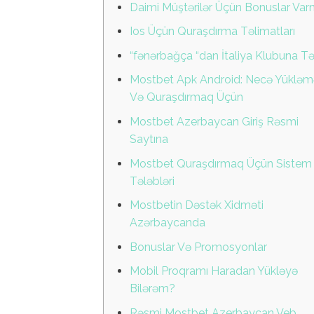
Daimi Müştərilər Üçün Bonuslar Var
Ios Üçün Quraşdırma Təlimatları
“fənərbağça “dan İtaliya Klubuna Tək
Mostbet Apk Android: Necə Yükləm
Və Quraşdırmaq Üçün
Mostbet Azerbaycan Giriş Rəsmi
Saytına
Mostbet Quraşdırmaq Üçün Sistem
Tələbləri
Mostbetin Dəstək Xidməti
Azərbaycanda
Bonuslar Və Promosyonlar
Mobil Proqramı Haradan Yükləyə
Bilərəm?
Rəsmi Mostbet Azerbaycan Veb