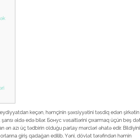
ək
ri
ydiyyatdan keçən, həmçinin şəxsiyyətini təsdiq edən şirkətin
 şansı əldə edə bilər. Бонус vəsaitlərini çıxarmaq üçün beş də
 ən azı üç tədbirin olduğu parlay mərcləri əhatə edir. Bildiyin
larına giriş qadağan edilib. Yəni, dövlət tərəfindən həmin