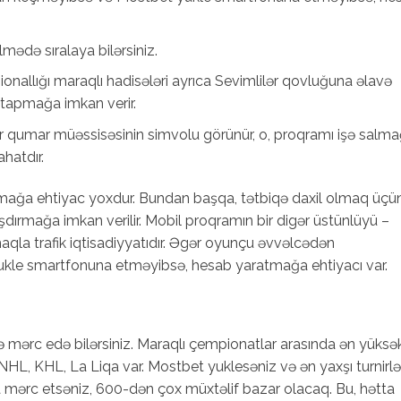
mədə sıralaya bilərsiniz.
ionallığı maraqlı hadisələri ayrıca Sevimlilər qovluğuna əlavə
z tapmağa imkan verir.
ir qumar müəssisəsinin simvolu görünür, o, proqramı işə salm
hatdır.
amağa ehtiyac yoxdur. Bundan başqa, tətbiqə daxil olmaq üçü
şdırmağa imkan verilir. Mobil proqramın bir digər üstünlüyü –
aqla trafik iqtisadiyyatıdır. Əgər oyunçu əvvəlcədən
le smartfonuna etməyibsə, hesab yaratmağa ehtiyacı var.
 mərc edə bilərsiniz. Maraqlı çempionatlar arasında ən yüksə
HL, KHL, La Liqa var. Mostbet yuklesəniz və ən yaxşı turnirlə
 mərc etsəniz, 600-dən çox müxtəlif bazar olacaq. Bu, hətta