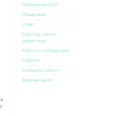
Обновления SSSC
Объявления
Отчет
Работа в совете
директоров
Работа с сообществом
Событие
Сообщить Сангату
Форумы Сангат
fə
iz