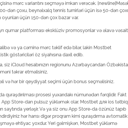
çisinə mərc variantını seçməyə imkan verəcək. [newline]Məsə
 100-dən çoxu, beynəlxalq tennis turnirləri üçün isə 50-dən çox
n oyunları üçün 150-dən çox bazar var.
ayn qumar platforması eksklüziv promosyonlar və əlavə vəsait
ibə və ya cəminə mərc təklif edə bilər, lakin Mostbet
tik göstəriciləri öz siyahısına daxil edib.
, siz iCloud hesabınızın regionunu Azərbaycandan Özbəkist
əni təkrar etməlisiniz.
i və hər bir qeydiyyat seçimi üçün bonus seçməlisiniz.
quraşdırılması prosesi yuxarıdakı nümunədən fərqlidir. Fakt
 App Store-dan pulsuz yükləmək olar. Mostbet для ios tətbiq
un saytında yerləşir. Və ya siz onu App Store-da özünüz tapıb
ndirdiyiniz hər hansı digər proqram kimi quraşdırma avtomatik
yişməyə ehtiyac yoxdur. Yeri gəlmişkən, Mostbet yükləmə