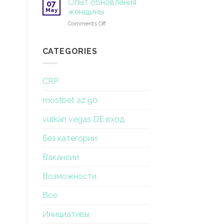
Опыт обновления
07
назначает
May
женщины
членов
on
Comments Off
совета
Опыт
директоров
обновления
женщины
CATEGORIES
CRP
mostbet az 90
vulkan vegas DE вход
Без категории
Вакансии
Возможности
Все
Инициативы