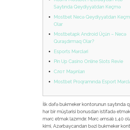
Saytında Qeydiyyatdan Keçmə
Mostbet Necə Qeydiyyatdan Keçm
Olar
Mostbetapk Android Üçün – Necə
Quraşdırmaq Olar?
Esports Mərcləri
Pin Up Casino Online Slots Revie
Слот Maşınları
Mostbet Proqramında Esport Mərclə
İlk dəfə bukmeker kontorunun saytında qe
hər bir müştərisi bonusdan istifadə etmək
mərc etmək lazımdır. Mərc əmsalı 1,40 olan
kimi, Azərbaycandan bəzi bukmeker kontor