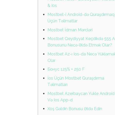
& Ios
Mostbet-i Android-də Quraşdırmaq
Üçün Təlimatlar
Mostbet İdman Mərcləri
Mostbet Qeydiyyat Keçdikdə 555 
Bonusunu Necə Əldə Etmək Olar?
Mostbet Az-ı Ios-da Necə Yükləmə
Olar
Бонус 125% + 250 F
İos Üçün Mostbet Quraşdırma
Təlimatları
Mostbet Azerbaycan Yukle Android
Və Ios App-d
Xoş Gəldin Bonusu Əldə Edin