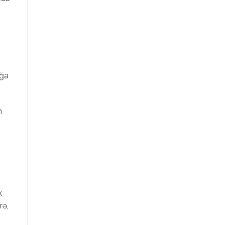
ağa
n
k
rə,