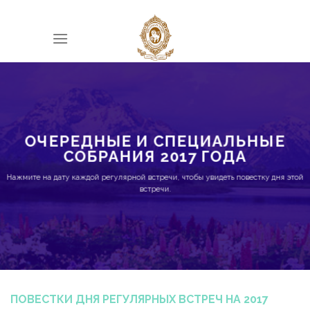
Skip
to
content
ОЧЕРЕДНЫЕ И СПЕЦИАЛЬНЫЕ
СОБРАНИЯ 2017 ГОДА
Нажмите на дату каждой регулярной встречи, чтобы увидеть повестку дня этой
встречи.​
ПОВЕСТКИ ДНЯ РЕГУЛЯРНЫХ ВСТРЕЧ НА 2017