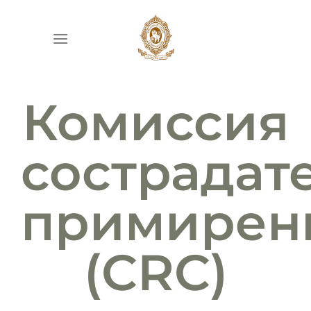
Комиссия
сострадат
примирен
(CRC)