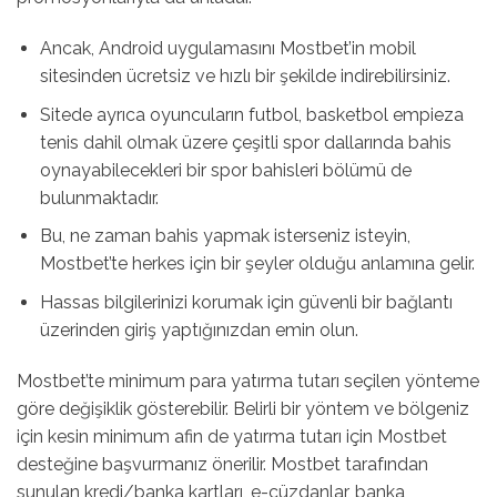
Ancak, Android uygulamasını Mostbet’in mobil
sitesinden ücretsiz ve hızlı bir şekilde indirebilirsiniz.
Sitede ayrıca oyuncuların futbol, basketbol empieza
tenis dahil olmak üzere çeşitli spor dallarında bahis
oynayabilecekleri bir spor bahisleri bölümü de
bulunmaktadır.
Bu, ne zaman bahis yapmak isterseniz isteyin,
Mostbet’te herkes için bir şeyler olduğu anlamına gelir.
Hassas bilgilerinizi korumak için güvenli bir bağlantı
üzerinden giriş yaptığınızdan emin olun.
Mostbet’te minimum para yatırma tutarı seçilen yönteme
göre değişiklik gösterebilir. Belirli bir yöntem ve bölgeniz
için kesin minimum afin de yatırma tutarı için Mostbet
desteğine başvurmanız önerilir. Mostbet tarafından
sunulan kredi/banka kartları, e-cüzdanlar, banka