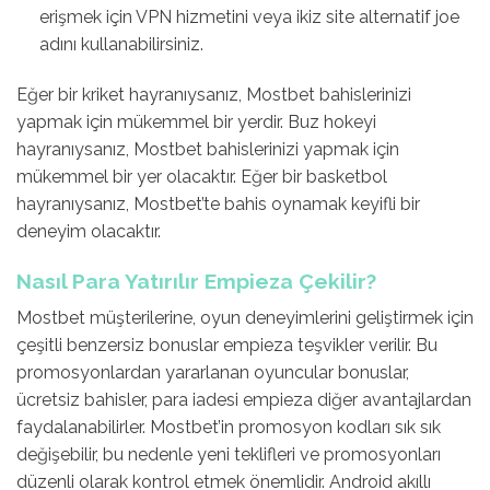
erişmek için VPN hizmetini veya ikiz site alternatif joe
adını kullanabilirsiniz.
Eğer bir kriket hayranıysanız, Mostbet bahislerinizi
yapmak için mükemmel bir yerdir. Buz hokeyi
hayranıysanız, Mostbet bahislerinizi yapmak için
mükemmel bir yer olacaktır. Eğer bir basketbol
hayranıysanız, Mostbet’te bahis oynamak keyifli bir
deneyim olacaktır.
Nasıl Para Yatırılır Empieza Çekilir?
Mostbet müşterilerine, oyun deneyimlerini geliştirmek için
çeşitli benzersiz bonuslar empieza teşvikler verilir. Bu
promosyonlardan yararlanan oyuncular bonuslar,
ücretsiz bahisler, para iadesi empieza diğer avantajlardan
faydalanabilirler. Mostbet’in promosyon kodları sık sık
değişebilir, bu nedenle yeni teklifleri ve promosyonları
düzenli olarak kontrol etmek önemlidir. Android akıllı