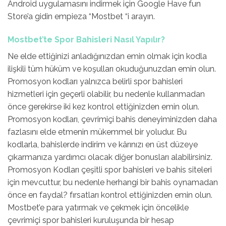
Android uygulamasını indirmek için Google Have fun
Store’a gidin empieza “Mostbet “i arayın.
Mostbet’te Spor Bahisleri Nasıl Yapılır?
Ne elde ettiğinizi anladığınızdan emin olmak için kodla
ilişkili tüm hüküm ve koşulları okuduğunuzdan emin olun.
Promosyon kodları yalnızca belirli spor bahisleri
hizmetleri için geçerli olabilir, bu nedenle kullanmadan
önce gerekirse iki kez kontrol ettiğinizden emin olun.
Promosyon kodları, çevrimiçi bahis deneyiminizden daha
fazlasını elde etmenin mükemmel bir yoludur. Bu
kodlarla, bahislerde indirim ve kârınızı en üst düzeye
çıkarmanıza yardımcı olacak diğer bonusları alabilirsiniz.
Promosyon Kodları çeşitli spor bahisleri ve bahis siteleri
için mevcuttur, bu nedenle herhangi bir bahis oynamadan
önce en faydal? fırsatları kontrol ettiğinizden emin olun.
Mostbet’e para yatırmak ve çekmek için öncelikle
çevrimiçi spor bahisleri kuruluşunda bir hesap