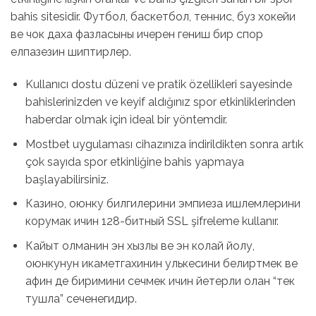
bahis sitesidir. Футбол, баскетбол, теннис, буз хокейи
ве чок даха фазласыны ичерен гениш бир спор
елпазезин шиптирлер.
Kullanıcı dostu düzeni ve pratik özellikleri sayesinde
bahislerinizden ve keyif aldığınız spor etkinliklerinden
haberdar olmak için ideal bir yöntemdir.
Mostbet uygulaması cihazınıza indirildikten sonra artık
çok sayıda spor etkinliğine bahis yapmaya
başlayabilirsiniz.
Казино, оюнку билгилерини эмпиеза ишлемлерини
корумак ичин 128-битный SSL şifreleme kullanır.
Кайыт олманин эн хызлы ве эн колай йолу,
оюнкунун икаметгахинин улькесини белиртмек ве
афин де биримини сечмек ичин йетерли олан “тек
тушла” сеченегидир.