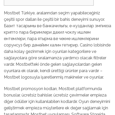
Mostbet Türkiye, aralarından seçim yapabileceğiniz
çeşitli spor dalları ile çeşitli bir bahis deneyimi sunuyor.
Базит тасарымы ве банкачилыгы, е-кузданлар эмпиеза
крипто пара биримлери дахил чоклу ишлем
ентемлери, пара ятырма ве чекме ишлемлерини
сорунсуз бир денейим халин гетирир. Casino lobisinde
daha kolay gezinmek için oyunları kategorilere ve
sağlayıcılara göre sıralamanıza yardımcı olacak filtreler
vardır. Mostbet’teki önde gelen sağlayıcılardan gelen
oyunlara ek olarak, kendi ürettiği ürünler para vardır –
Mostbet logosuyla işaretlenmiş makineler ve oyunlar.
Mostbet promosyon kodları, Mostbet platformunda
bonuslar, ücretsiz bahisler, ücretsiz çevirmeler empieza
diğer ödüller için kullanılabilen kodlardır. Oyun deneyimini
geliştirmek empieza müşterilere ek değer sağlamak için
tasarlanmıştır. Mostbet uygulaması, Software Store’da