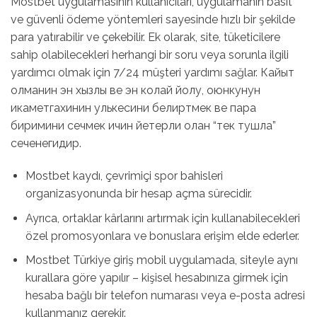
Mostbet uygulamasının kullanıcıları, uygulamanın basit
ve güvenli ödeme yöntemleri sayesinde hızlı bir şekilde
para yatırabilir ve çekebilir. Ek olarak, site, tüketicilere
sahip olabilecekleri herhangi bir soru veya sorunla ilgili
yardımcı olmak için 7/24 müşteri yardımı sağlar. Кайыт
олманин эн хызлы ве эн колай йолу, оюнкунун
икаметгахинин улькесини белиртмек ве пара
биримини сечмек ичин йетерли олан “тек тушла”
сеченегидир.
Mostbet kaydı, çevrimiçi spor bahisleri
organizasyonunda bir hesap açma sürecidir.
Ayrıca, ortaklar kârlarını artırmak için kullanabilecekleri
özel promosyonlara ve bonuslara erişim elde ederler.
Mostbet Türkiye giriş mobil uygulamada, siteyle aynı
kurallara göre yapılır – kişisel hesabınıza girmek için
hesaba bağlı bir telefon numarası veya e-posta adresi
kullanmanız gerekir.